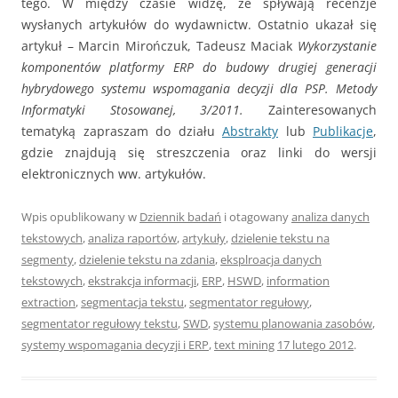
tego. W między czasie widzę, że spływają recenzje
wysłanych artykułów do wydawnictw. Ostatnio ukazał się
artykuł – Marcin Mirończuk, Tadeusz Maciak
Wykorzystanie
komponentów platformy ERP do budowy drugiej generacji
hybrydowego systemu wspomagania decyzji dla PSP
.
Metody
Informatyki Stosowanej, 3/2011.
Zainteresowanych
tematyką zapraszam do działu
Abstrakty
lub
Publikacje
,
gdzie znajdują się streszczenia oraz linki do wersji
elektronicznych ww. artykułów.
Wpis opublikowany w
Dziennik badań
i otagowany
analiza danych
tekstowych
,
analiza raportów
,
artykuły
,
dzielenie tekstu na
segmenty
,
dzielenie tekstu na zdania
,
eksplroacja danych
tekstowych
,
ekstrakcja informacji
,
ERP
,
HSWD
,
information
extraction
,
segmentacja tekstu
,
segmentator regułowy
,
segmentator regułowy tekstu
,
SWD
,
systemu planowania zasobów
,
systemy wspomagania decyzji i ERP
,
text mining
17 lutego 2012
.