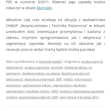
PSP,
w numerze 3/2011. Również jego zajawkę można
zobaczyć w dziale
Abstrakty
.
Aktualnie cały czas oczekuje na decyzje z wydawnictwa
CNBOP „Bezpieczeństwo i Technika Pożarnicza” w którym
umieściłem dość interesujące przemyślenia i badania z
zakresu inżynierii oprogramowania jak i eksploracji i
segmentacji raportów. Niestety na ich ukazanie jak i
recenzje jeszcze widać trochę będzie trzeba poczekać.
Wpis opublikowany w
Dziennik badań
i otagowany
analiza danych
tekstowych
,
analiza raportów
,
artykuły
,
dzielenie tekstu na
segmenty
,
dzielenie tekstu na zdania
,
eksplroacja danych
tekstowych
,
ekstrakcja informacji
,
ERP
,
HSWD
,
information
extraction
,
segmentacja tekstu
,
segmentator regułowy
,
segmentator regułowy tekstu
,
SWD
,
systemu planowania zasobów
,
systemy wspomagania decyzji i ERP
,
text mining
9 grudnia 2011
.