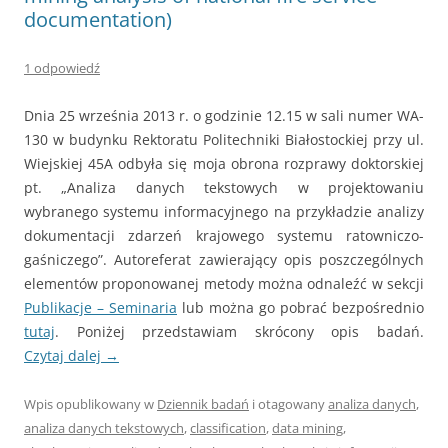
documentation)
1 odpowiedź
Dnia 25 września 2013 r. o godzinie 12.15 w sali numer WA-
130 w budynku Rektoratu Politechniki Białostockiej przy ul.
Wiejskiej 45A odbyła się moja obrona rozprawy doktorskiej
pt. „Analiza danych tekstowych w projektowaniu
wybranego systemu informacyjnego na przykładzie analizy
dokumentacji zdarzeń krajowego systemu ratowniczo-
gaśniczego”. Autoreferat zawierający opis poszczególnych
elementów proponowanej metody można odnaleźć w sekcji
Publikacje – Seminaria
lub można go pobrać bezpośrednio
tutaj
. Poniżej przedstawiam skrócony opis badań.
Czytaj dalej
→
Wpis opublikowany w
Dziennik badań
i otagowany
analiza danych
,
analiza danych tekstowych
,
classification
,
data mining
,