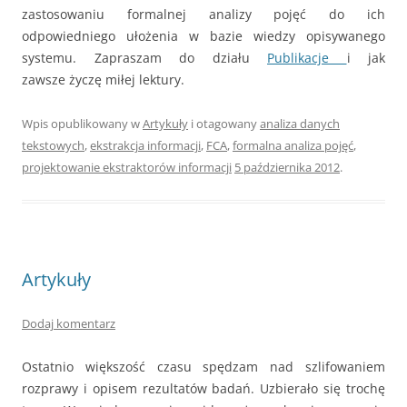
zastosowaniu formalnej analizy pojęć do ich
odpowiedniego ułożenia w bazie wiedzy opisywanego
systemu. Zapraszam do działu
Publikacje
i jak
zawsze życzę miłej lektury.
Wpis opublikowany w
Artykuły
i otagowany
analiza danych
tekstowych
,
ekstrakcja informacji
,
FCA
,
formalna analiza pojęć
,
projektowanie ekstraktorów informacji
5 października 2012
.
Artykuły
Dodaj komentarz
Ostatnio większość czasu spędzam nad szlifowaniem
rozprawy i opisem rezultatów badań. Uzbierało się trochę