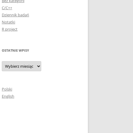
Bez kategorii
C/C++
Dziennik badań
Notatki
R project
OSTATNIE WPISY
Ostatnie
wpisy
Polski
English