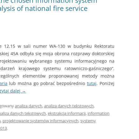
 the chosen information system
ysis of national fire service
ie 12.15 w sali numer WA-130 w budynku Rektoratu
ejskiej 45A odbyła się moja obrona rozprawy doktorskiej
projektowaniu wybranego systemu informacyjnego na
zdarzeń krajowego systemu ratowniczo-gaśniczego”.
zczególnych elementów proponowanej metody można
aria
lub można go pobrać bezpośrednio
tutaj
. Poniżej
zytaj dalej
→
agowany
analiza danych
,
analiza danych tekstowych
,
naliza danych tekstowych
,
ekstrakcja informacji
,
information
a
,
projektowanie systemów informacyjnych
,
systemy
2013
.