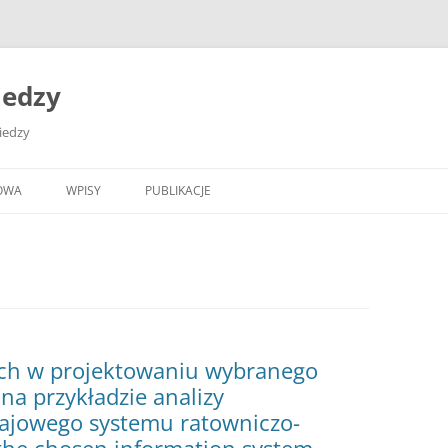
iedzy
wiedzy
OWA
WPISY
PUBLIKACJE
ych w projektowaniu wybranego
a przykładzie analizy
ajowego systemu ratowniczo-