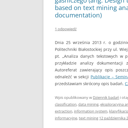
gaśniczego (ang. Design
based on text mining anal
documentation)
1 odpowiedź
Dnia 25 września 2013 r. o godzin
Politechniki Białostockiej przy ul. Wi
pt. „Analiza danych tekstowych w 
przykładzie analizy dokumentacji 
Autoreferat zawierający opis pos
odnaleźć w sekcji
Publikacje – Semin
przedstawiam skrócony opis badań.
C
Wpis opublikowany w
Dziennik badań
i ot
classification
,
data mining
,
eksploracyjna a
extraction
,
information system
,
klasyfikacj
informacyjne
,
text mining
12 października 