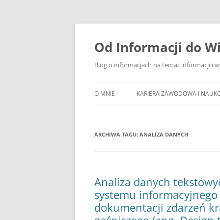
Przejdź
do
treści
Od Informacji do W
Blog o informacjach na temat informacji i 
O MNIE
KARIERA ZAWODOWA I NAUK
ARCHIWA TAGU:
ANALIZA DANYCH
Analiza danych tekstow
systemu informacyjnego n
dokumentacji zdarzeń kr