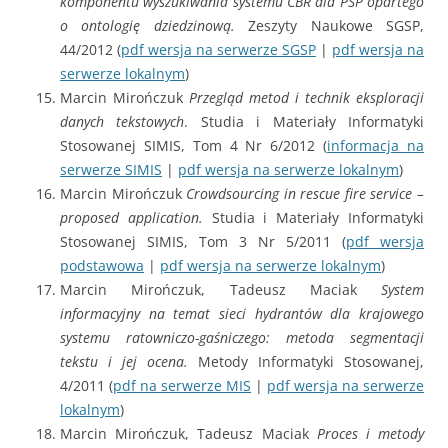
komponentu wyszukiwania systemu CBR dla PSP opartego
o ontologię dziedzinową.
Zeszyty Naukowe SGSP,
44/2012 (
pdf wersja na serwerze SGSP
|
pdf wersja na
serwerze lokalnym
)
Marcin Mirończuk
Przegląd metod i technik eksploracji
danych tekstowych
. Studia i Materiały Informatyki
Stosowanej SIMIS, Tom 4 Nr 6/2012 (
informacja na
serwerze SIMIS
|
pdf wersja na serwerze lokalnym
)
Marcin Mirończuk
Crowdsourcing in rescue fire service –
proposed application
.
Studia i Materiały Informatyki
Stosowanej SIMIS, Tom 3 Nr 5/2011 (
pdf wersja
podstawowa
|
pdf wersja na serwerze lokalnym
)
Marcin Mirończuk, Tadeusz Maciak
System
informacyjny na temat sieci hydrantów dla krajowego
systemu ratowniczo-gaśniczego: metoda segmentacji
tekstu i jej ocena.
Metody Informatyki Stosowanej,
4/2011 (
pdf na serwerze MIS
|
pdf wersja na serwerze
lokalnym
)
Marcin Mirończuk, Tadeusz Maciak
Proces i metody