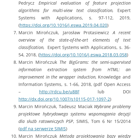
Pedrycz
Empirical evaluation of feature projection
algorithms for multi-view text classification,
Expert
Systems with Applications, s. 97-112, 2019,
(
https://doi.org/10.1016/j.eswa.2019.04.020
)
Marcin Mirończuk, Jarosław Protasiewicz
A recent
overview of the state-of-the-art elements of text
classification,
Expert Systems with Applications, s. 36-
54, 2018, (
https://doi.org/10.1016/j.eswa.2018.03.058
)
Marcin Mirończuk
The BigGrams: the semi-supervised
information extraction system from HTML: an
improvement in the wrapper induction,
Knowledge and
Information Systems, s. 1-66, 2018, (pdf Open Access
–
http://rdcu.be/u88F
lub DOI
http://dx.doi.org/10.1007/s10115-017-1097-2
)
Marcin Mirończuk, Tadeusz Maciak
Wybrane problemy
projektowe hybrydowego systemu wspomagania decyzji
dla służb ratowniczych PSP
, SIMIS, Tom 6 Nr 15/2014
(
pdf na serwerze SIMIS
)
Marcin Mirończuk
Metoda projektowania bazy wiedzy