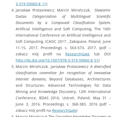
3-319-59060-8_11
)
Jarosław Protasiewicz, Marcin Mirończuk, Sławomir
Dadas
Categorization of Multilingual Scientific
Documents by a Compound Classification System,
Artificial Intelligence and Soft Computing, The 16th
International Conference on Artificial Intelligence and
Soft Computing, ICAISC 2017 , Zakopane, Poland, June
11-15, 2017, Proceedings s. 563-573, 2017, (pdf –
zobacz mój profil na
ResearchGate
lub DOI
http://dx.doi.org/10.1007/978-3-319-59060-8_51
)
Marcin Mirończuk, Jarosław Protasiewicz
A diversified
classification committee for recognition of innovative
Internet domains,
Beyond Databases, Architectures
and Structures. Advanced Technologies for Data
Mining and Knowledge Discovery, 12th International
Conference, BDAS 2016, Ustroń, Poland, May 31 –
June 3, 2016, Proceedings s. 368-383, 2016 (pdf –
zobacz mój profil na
ResearchGate
)
Marcin Mirończuk
The Cascading Knowledge Discovery in