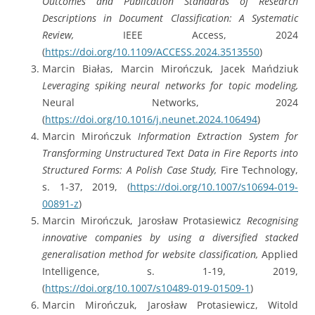
Outcomes and Publication Standards of Research
Descriptions in Document Classification: A Systematic
Review,
IEEE Access, 2024
(
https://doi.org/10.1109/ACCESS.2024.3513550
)
Marcin Białas, Marcin Mirończuk, Jacek Mańdziuk
Leveraging spiking neural networks for topic modeling,
Neural Networks, 2024
(
https://doi.org/10.1016/j.neunet.2024.106494
)
Marcin Mirończuk
Information Extraction System for
Transforming Unstructured Text Data in Fire Reports into
Structured Forms: A Polish Case Study,
Fire Technology,
s. 1-37, 2019, (
https://doi.org/10.1007/s10694-019-
00891-z
)
Marcin Mirończuk, Jarosław Protasiewicz
Recognising
innovative companies by using a diversified stacked
generalisation method for website classification,
Applied
Intelligence, s. 1-19, 2019,
(
https://doi.org/10.1007/s10489-019-01509-1
)
Marcin Mirończuk, Jarosław Protasiewicz, Witold