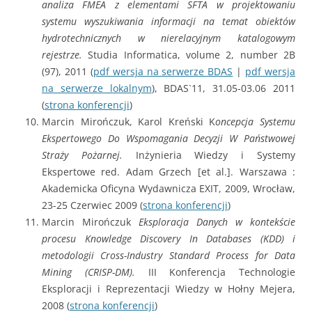
analiza FMEA z elementami SFTA w projektowaniu
systemu wyszukiwania informacji na temat obiektów
hydrotechnicznych w nierelacyjnym katalogowym
rejestrze.
Studia Informatica, volume 2, number 2B
(97), 2011 (
pdf wersja na serwerze BDAS
|
pdf wersja
na serwerze lokalnym
), BDAS`11, 31.05-03.06 2011
(
strona konferencji
)
Marcin Mirończuk, Karol Kreński K
oncepcja Systemu
Ekspertowego Do Wspomagania Decyzji W Państwowej
Straży Pożarnej.
Inżynieria Wiedzy i Systemy
Ekspertowe red. Adam Grzech [et al.]. Warszawa :
Akademicka Oficyna Wydawnicza EXIT, 2009, Wrocław,
23-25 Czerwiec 2009 (
strona konferencji
)
Marcin Mirończuk
Eksploracja Danych w kontekście
procesu Knowledge Discovery In Databases (KDD) i
metodologii Cross-Industry Standard Process for Data
Mining (CRISP-DM).
III Konferencja Technologie
Eksploracji i Reprezentacji Wiedzy w Hołny Mejera,
2008 (
strona konferencji
)