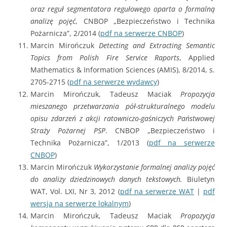
oraz reguł segmentatora regułowego oparta o formalną
analizę pojęć
, CNBOP „Bezpieczeństwo i Technika
Pożarnicza”, 2/2014 (
pdf na serwerze CNBOP
)
Marcin Mirończuk
Detecting and Extracting Semantic
Topics from Polish Fire Service Raports
, Applied
Mathematics & Information Sciences (AMIS), 8/2014, s.
2705-2715 (
pdf na serwerze wydawcy
)
Marcin Mirończuk, Tadeusz Maciak
Propozycja
mieszanego przetwarzania pół-strukturalnego modelu
opisu zdarzeń z akcji ratowniczo-gaśniczych Państwowej
Straży Pożarnej PSP
. CNBOP „Bezpieczeństwo i
Technika Pożarnicza”, 1/2013 (
pdf na serwerze
CNBOP
)
Marcin Mirończuk
Wykorzystanie formalnej analizy pojęć
do analizy dziedzinowych danych tekstowych.
Biuletyn
WAT, Vol. LXI, Nr 3, 2012 (
pdf na serwerze WAT
|
pdf
wersja na serwerze lokalnym
)
Marcin Mirończuk, Tadeusz Maciak
Propozycja