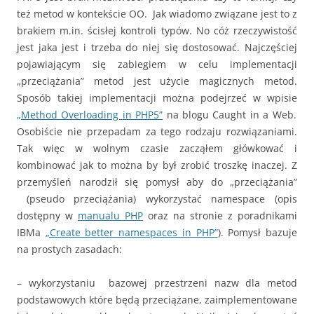
też metod w kontekście OO. Jak wiadomo związane jest to z
brakiem m.in. ścisłej kontroli typów. No cóż rzeczywistość
jest jaka jest i trzeba do niej się dostosować. Najczęściej
pojawiającym się zabiegiem w celu implementacji
„przeciążania” metod jest użycie magicznych metod.
Sposób takiej implementacji można podejrzeć w wpisie
„Method Overloading in PHP5”
na blogu Caught in a Web.
Osobiście nie przepadam za tego rodzaju rozwiązaniami.
Tak więc w wolnym czasie zacząłem główkować i
kombinować jak to można by był zrobić troszkę inaczej. Z
przemyśleń narodził się pomysł aby do „przeciążania”
(pseudo przeciążania) wykorzystać namespace (opis
dostępny w
manualu PHP
oraz na stronie z poradnikami
IBMa
„Create better namespaces in PHP”
). Pomysł bazuje
na prostych zasadach:
– wykorzystaniu bazowej przestrzeni nazw dla metod
podstawowych które będą przeciążane, zaimplementowane