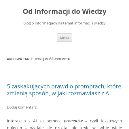
Przejdź
do
Od Informacji do Wiedzy
treści
Blog o informacjach na temat informacji i wiedzy
Menu
ARCHIWA TAGU:
UPRZEJMOŚĆ-PROMPTU
5 zaskakujących prawd o promptach, które
zmienią sposób, w jaki rozmawiasz z AI
Dodaj komentarz
Interakcja z AI za pomocą
promptów
– czyli tekstowych
poleceń – wydaje się prosta, ale kryje w sobie wiele