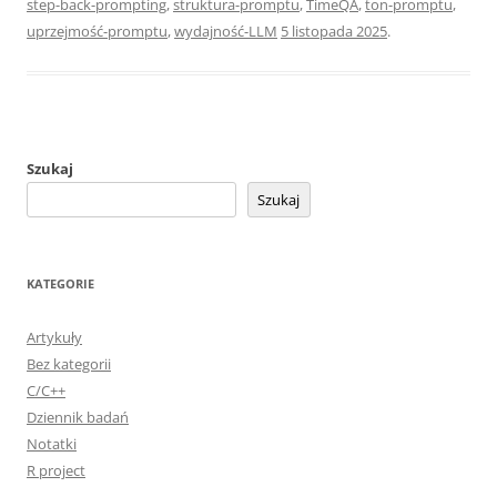
step-back-prompting
,
struktura-promptu
,
TimeQA
,
ton-promptu
,
uprzejmość-promptu
,
wydajność-LLM
5 listopada 2025
.
Szukaj
Szukaj
KATEGORIE
Artykuły
Bez kategorii
C/C++
Dziennik badań
Notatki
R project