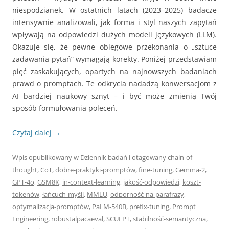
niespodzianek. W ostatnich latach (2023–2025) badacze
intensywnie analizowali, jak forma i styl naszych zapytań
wpływają na odpowiedzi dużych modeli językowych (LLM).
Okazuje się, że pewne obiegowe przekonania o „sztuce
zadawania pytań” wymagają korekty. Poniżej przedstawiam
pięć zaskakujących, opartych na najnowszych badaniach
prawd o promptach. Te odkrycia nadadzą konwersacjom z
AI bardziej naukowy sznyt – i być może zmienią Twój
sposób formułowania poleceń.
Czytaj dalej
→
Wpis opublikowany w
Dziennik badań
i otagowany
chain-of-
thought
,
CoT
,
dobre-praktyki-promptów
,
fine-tuning
,
Gemma-2
,
GPT-4o
,
GSM8K
,
in-context-learning
,
jakość-odpowiedzi
,
koszt-
tokenów
,
łańcuch-myśli
,
MMLU
,
odporność-na-parafrazy
,
optymalizacja-promptów
,
PaLM-540B
,
prefix-tuning
,
Prompt
Engineering
,
robustalpacaeval
,
SCULPT
,
stabilność-semantyczna
,