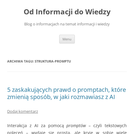
Przejdź
do
Od Informacji do Wiedzy
treści
Blog o informacjach na temat informacji i wiedzy
Menu
ARCHIWA TAGU:
STRUKTURA-PROMPTU
5 zaskakujących prawd o promptach, które
zmienią sposób, w jaki rozmawiasz z AI
Dodaj komentarz
Interakcja z AI za pomocą
promptów
– czyli tekstowych
poleceń – wydaje się prosta, ale kryje w sobie wiele