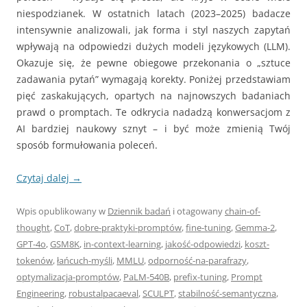
niespodzianek. W ostatnich latach (2023–2025) badacze
intensywnie analizowali, jak forma i styl naszych zapytań
wpływają na odpowiedzi dużych modeli językowych (LLM).
Okazuje się, że pewne obiegowe przekonania o „sztuce
zadawania pytań” wymagają korekty. Poniżej przedstawiam
pięć zaskakujących, opartych na najnowszych badaniach
prawd o promptach. Te odkrycia nadadzą konwersacjom z
AI bardziej naukowy sznyt – i być może zmienią Twój
sposób formułowania poleceń.
Czytaj dalej
→
Wpis opublikowany w
Dziennik badań
i otagowany
chain-of-
thought
,
CoT
,
dobre-praktyki-promptów
,
fine-tuning
,
Gemma-2
,
GPT-4o
,
GSM8K
,
in-context-learning
,
jakość-odpowiedzi
,
koszt-
tokenów
,
łańcuch-myśli
,
MMLU
,
odporność-na-parafrazy
,
optymalizacja-promptów
,
PaLM-540B
,
prefix-tuning
,
Prompt
Engineering
,
robustalpacaeval
,
SCULPT
,
stabilność-semantyczna
,