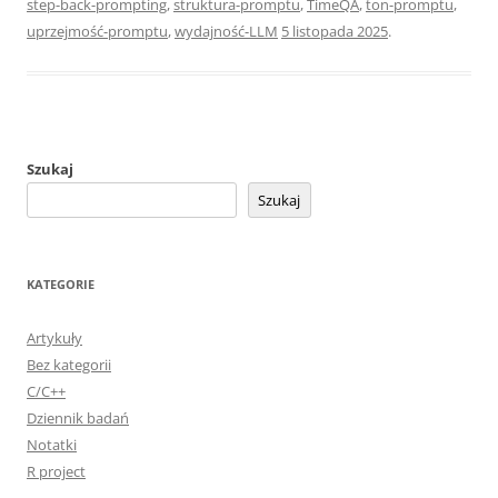
step-back-prompting
,
struktura-promptu
,
TimeQA
,
ton-promptu
,
uprzejmość-promptu
,
wydajność-LLM
5 listopada 2025
.
Szukaj
Szukaj
KATEGORIE
Artykuły
Bez kategorii
C/C++
Dziennik badań
Notatki
R project