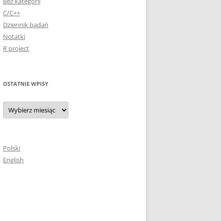
Bez kategorii
C/C++
Dziennik badań
Notatki
R project
OSTATNIE WPISY
Ostatnie
wpisy
Polski
English