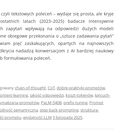
 czyli tekstowych poleceń – wydaje się prosta, ale kryje
statnich latach (2023–2025) badacze intensywnie
zych zapytań wpływają na odpowiedzi dużych modeli
ewne obiegowe przekonania o „sztuce zadawania pytań”
awiam pięć zaskakujących, opartych na najnowszych
dkrycia nadadzą konwersacjom z AI bardziej naukowy
ób formułowania poleceń.
agowany
chain-of-thought
,
CoT
,
dobre-praktyki-promptów
,
context-learning
,
jakość-odpowiedzi
,
koszt-tokenów
,
łańcuch-
ymalizacja-promptów
,
PaLM-540B
,
prefix-tuning
,
Prompt
bilność-semantyczna
,
step-back-prompting
,
struktura-
ść-promptu
,
wydajność-LLM
5 listopada 2025
.