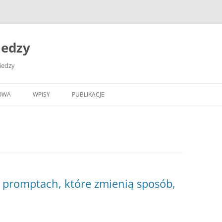
iedzy
wiedzy
OWA
WPISY
PUBLIKACJE
 promptach, które zmienią sposób,