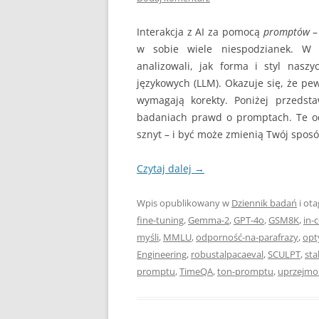
Interakcja z AI za pomocą
promptów
–
w sobie wiele niespodzianek. W o
analizowali, jak forma i styl nas
językowych (LLM). Okazuje się, że p
wymagają korekty. Poniżej przedst
badaniach prawd o promptach. Te o
sznyt – i być może zmienią Twój spos
Czytaj dalej
→
Wpis opublikowany w
Dziennik badań
i ot
fine-tuning
,
Gemma-2
,
GPT-4o
,
GSM8K
,
in-
myśli
,
MMLU
,
odporność-na-parafrazy
,
opt
Engineering
,
robustalpacaeval
,
SCULPT
,
sta
promptu
,
TimeQA
,
ton-promptu
,
uprzejmo