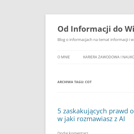
Przejdź
do
treści
Od Informacji do W
Blog o informacjach na temat informacji i 
O MNIE
KARIERA ZAWODOWA I NAUK
ARCHIWA TAGU:
COT
5 zaskakujących prawd o
w jaki rozmawiasz z AI
Dodaj komentarz