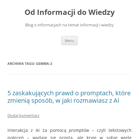
Przejdź
do
Od Informacji do Wiedzy
treści
Blog o informacjach na temat informacji i wiedzy
Menu
ARCHIWA TAGU:
GEMMA-2
5 zaskakujących prawd o promptach, które
zmienią sposób, w jaki rozmawiasz z AI
Dodaj komentarz
Interakcja z AI za pomocą
promptów
– czyli tekstowych
poleceń – wydaje się prosta, ale kryje w sobie wiele