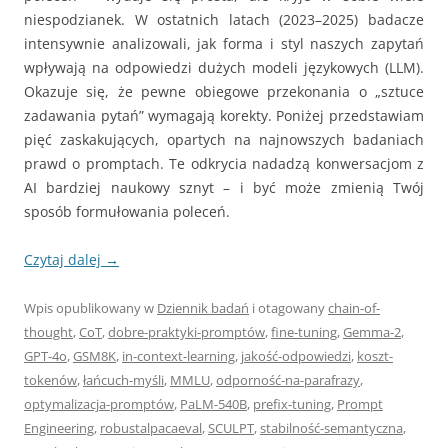
niespodzianek. W ostatnich latach (2023–2025) badacze
intensywnie analizowali, jak forma i styl naszych zapytań
wpływają na odpowiedzi dużych modeli językowych (LLM).
Okazuje się, że pewne obiegowe przekonania o „sztuce
zadawania pytań” wymagają korekty. Poniżej przedstawiam
pięć zaskakujących, opartych na najnowszych badaniach
prawd o promptach. Te odkrycia nadadzą konwersacjom z
AI bardziej naukowy sznyt – i być może zmienią Twój
sposób formułowania poleceń.
Czytaj dalej
→
Wpis opublikowany w
Dziennik badań
i otagowany
chain-of-
thought
,
CoT
,
dobre-praktyki-promptów
,
fine-tuning
,
Gemma-2
,
GPT-4o
,
GSM8K
,
in-context-learning
,
jakość-odpowiedzi
,
koszt-
tokenów
,
łańcuch-myśli
,
MMLU
,
odporność-na-parafrazy
,
optymalizacja-promptów
,
PaLM-540B
,
prefix-tuning
,
Prompt
Engineering
,
robustalpacaeval
,
SCULPT
,
stabilność-semantyczna
,