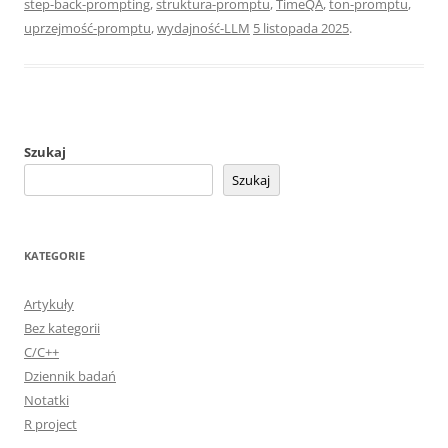
step-back-prompting
,
struktura-promptu
,
TimeQA
,
ton-promptu
,
uprzejmość-promptu
,
wydajność-LLM
5 listopada 2025
.
Szukaj
Szukaj
KATEGORIE
Artykuły
Bez kategorii
C/C++
Dziennik badań
Notatki
R project