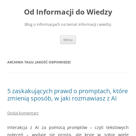
Przejdź
do
Od Informacji do Wiedzy
treści
Blog o informacjach na temat informacji i wiedzy
Menu
ARCHIWA TAGU:
JAKOŚĆ-ODPOWIEDZI
5 zaskakujących prawd o promptach, które
zmienią sposób, w jaki rozmawiasz z AI
Dodaj komentarz
Interakcja z AI za pomocą
promptów
– czyli tekstowych
poleceń – wydaje się prosta, ale kryje w sobie wiele