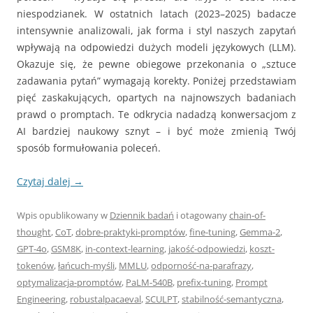
niespodzianek. W ostatnich latach (2023–2025) badacze
intensywnie analizowali, jak forma i styl naszych zapytań
wpływają na odpowiedzi dużych modeli językowych (LLM).
Okazuje się, że pewne obiegowe przekonania o „sztuce
zadawania pytań” wymagają korekty. Poniżej przedstawiam
pięć zaskakujących, opartych na najnowszych badaniach
prawd o promptach. Te odkrycia nadadzą konwersacjom z
AI bardziej naukowy sznyt – i być może zmienią Twój
sposób formułowania poleceń.
Czytaj dalej
→
Wpis opublikowany w
Dziennik badań
i otagowany
chain-of-
thought
,
CoT
,
dobre-praktyki-promptów
,
fine-tuning
,
Gemma-2
,
GPT-4o
,
GSM8K
,
in-context-learning
,
jakość-odpowiedzi
,
koszt-
tokenów
,
łańcuch-myśli
,
MMLU
,
odporność-na-parafrazy
,
optymalizacja-promptów
,
PaLM-540B
,
prefix-tuning
,
Prompt
Engineering
,
robustalpacaeval
,
SCULPT
,
stabilność-semantyczna
,