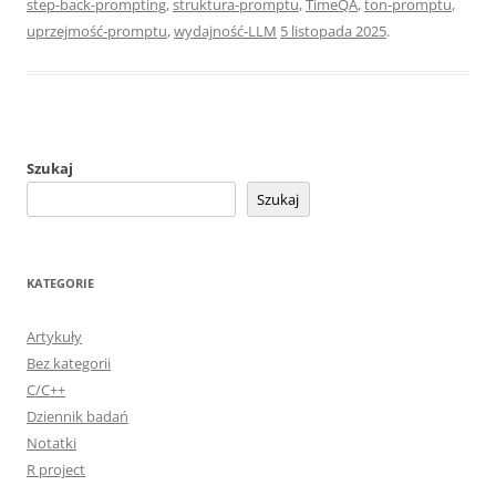
step-back-prompting
,
struktura-promptu
,
TimeQA
,
ton-promptu
,
uprzejmość-promptu
,
wydajność-LLM
5 listopada 2025
.
Szukaj
Szukaj
KATEGORIE
Artykuły
Bez kategorii
C/C++
Dziennik badań
Notatki
R project