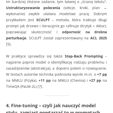
Im bardziej złożone zadanie, tym łatwiej o „ścianę tekstu”.
Ustrukturyzowanie polecenia
(sekcje, kroki, plan →
wykonanie) zwykle ułatwia modelowi pracę. Dobrym
przykładem jest
SCULPT
– metoda, która traktuje długi
prompt jak drzewo i iteracyjnie go rafinuje (Krytyk + Aktor),
poprawiając skuteczność i
odporność na drobne
perturbacje
. SCULPT został zaprezentowany na
ACL 2025
[5].
W praktyce sprawdza się także
Step-Back Prompting
–
najpierw poproś model o identyfikację rodzaju problemu i
zasad/planów (abstrakcja), a dopiero potem o rozwiązanie.
W testach autorów technika podnosiła wyniki m.in. o
+7 pp
na MMLU (Fizyka),
+11 pp
na MMLU (Chemia) i
+27 pp
na
TimeQA (PaLM-2L) [7].
4. Fine-tuning – czyli jak nauczyć model
stylu, zamiast powtarzać to w promptach