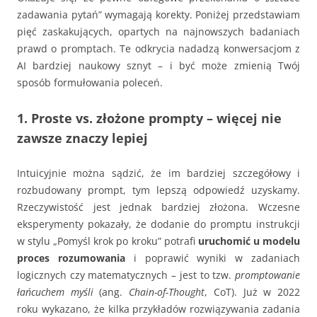
zadawania pytań” wymagają korekty. Poniżej przedstawiam
pięć zaskakujących, opartych na najnowszych badaniach
prawd o promptach. Te odkrycia nadadzą konwersacjom z
AI bardziej naukowy sznyt – i być może zmienią Twój
sposób formułowania poleceń.
1. Proste vs. złożone prompty – więcej nie
zawsze znaczy lepiej
Intuicyjnie można sądzić, że im bardziej szczegółowy i
rozbudowany prompt, tym lepszą odpowiedź uzyskamy.
Rzeczywistość jest jednak bardziej złożona. Wczesne
eksperymenty pokazały, że dodanie do promptu instrukcji
w stylu „Pomyśl krok po kroku” potrafi
uruchomić u modelu
proces rozumowania
i poprawić wyniki w zadaniach
logicznych czy matematycznych – jest to tzw.
promptowanie
łańcuchem myśli
(ang.
Chain-of-Thought
, CoT). Już w 2022
roku wykazano, że kilka przykładów rozwiązywania zadania