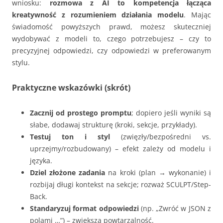
wniosku:
rozmowa z AI to kompetencja łącząca
kreatywność z rozumieniem działania modelu
. Mając
świadomość powyższych prawd, możesz skuteczniej
wydobywać z modeli to, czego potrzebujesz – czy to
precyzyjnej odpowiedzi, czy odpowiedzi w preferowanym
stylu.
Praktyczne wskazówki (skrót)
Zacznij od prostego promptu
; dopiero jeśli wyniki są
słabe, dodawaj strukturę (kroki, sekcje, przykłady).
Testuj ton i styl
(zwięzły/bezpośredni vs.
uprzejmy/rozbudowany) – efekt zależy od modelu i
języka.
Dziel złożone zadania
na kroki (plan → wykonanie) i
rozbijaj długi kontekst na sekcje; rozważ SCULPT/Step-
Back.
Standaryzuj format odpowiedzi
(np. „Zwróć w JSON z
polami …”) – zwiększa powtarzalność.