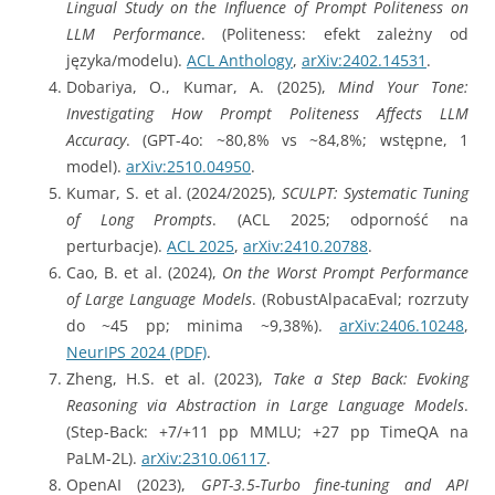
Lingual Study on the Influence of Prompt Politeness on
LLM Performance
. (Politeness: efekt zależny od
języka/modelu).
ACL Anthology
,
arXiv:2402.14531
.
Dobariya, O., Kumar, A. (2025),
Mind Your Tone:
Investigating How Prompt Politeness Affects LLM
Accuracy
. (GPT-4o: ~80,8% vs ~84,8%; wstępne, 1
model).
arXiv:2510.04950
.
Kumar, S. et al. (2024/2025),
SCULPT: Systematic Tuning
of Long Prompts
. (ACL 2025; odporność na
perturbacje).
ACL 2025
,
arXiv:2410.20788
.
Cao, B. et al. (2024),
On the Worst Prompt Performance
of Large Language Models
. (RobustAlpacaEval; rozrzuty
do ~45 pp; minima ~9,38%).
arXiv:2406.10248
,
NeurIPS 2024 (PDF)
.
Zheng, H.S. et al. (2023),
Take a Step Back: Evoking
Reasoning via Abstraction in Large Language Models
.
(Step-Back: +7/+11 pp MMLU; +27 pp TimeQA na
PaLM-2L).
arXiv:2310.06117
.
OpenAI (2023),
GPT-3.5-Turbo fine-tuning and API