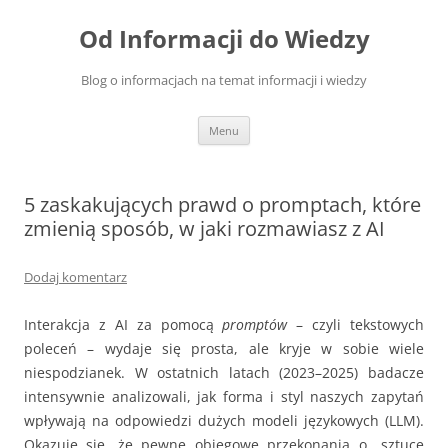
Przejdź
do
Od Informacji do Wiedzy
treści
Blog o informacjach na temat informacji i wiedzy
Menu
5 zaskakujących prawd o promptach, które
zmienią sposób, w jaki rozmawiasz z AI
Dodaj komentarz
Interakcja z AI za pomocą
promptów
– czyli tekstowych
poleceń – wydaje się prosta, ale kryje w sobie wiele
niespodzianek. W ostatnich latach (2023–2025) badacze
intensywnie analizowali, jak forma i styl naszych zapytań
wpływają na odpowiedzi dużych modeli językowych (LLM).
Okazuje się, że pewne obiegowe przekonania o „sztuce