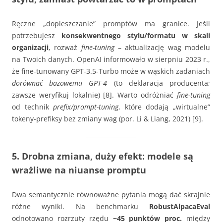
Ręczne „dopieszczanie” promptów ma granice. Jeśli
potrzebujesz
konsekwentnego stylu/formatu w skali
organizacji
, rozważ
fine-tuning
– aktualizację wag modelu
na Twoich danych. OpenAI informowało w sierpniu 2023 r.,
że fine-tunowany GPT-3.5-Turbo może w wąskich zadaniach
dorównać bazowemu GPT-4
(to deklaracja producenta;
zawsze weryfikuj lokalnie) [8]. Warto odróżniać
fine-tuning
od technik
prefix/prompt-tuning
, które dodają „wirtualne”
tokeny-prefiksy bez zmiany wag (por. Li & Liang, 2021) [9].
5. Drobna zmiana, duży efekt: modele są
wrażliwe na niuanse promptu
Dwa semantycznie równoważne pytania mogą dać skrajnie
różne wyniki. Na benchmarku
RobustAlpacaEval
odnotowano rozrzuty rzędu
~45 punktów proc.
między