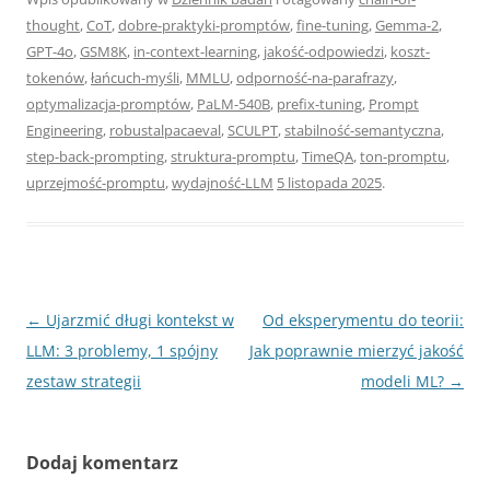
thought
,
CoT
,
dobre-praktyki-promptów
,
fine-tuning
,
Gemma-2
,
GPT-4o
,
GSM8K
,
in-context-learning
,
jakość-odpowiedzi
,
koszt-
tokenów
,
łańcuch-myśli
,
MMLU
,
odporność-na-parafrazy
,
optymalizacja-promptów
,
PaLM-540B
,
prefix-tuning
,
Prompt
Engineering
,
robustalpacaeval
,
SCULPT
,
stabilność-semantyczna
,
step-back-prompting
,
struktura-promptu
,
TimeQA
,
ton-promptu
,
uprzejmość-promptu
,
wydajność-LLM
5 listopada 2025
.
Nawigacja
←
Ujarzmić długi kontekst w
Od eksperymentu do teorii:
wpisu
LLM: 3 problemy, 1 spójny
Jak poprawnie mierzyć jakość
zestaw strategii
modeli ML?
→
Dodaj komentarz