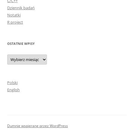
C/C++
Dziennik badań
Notatki
R project
OSTATNIE WPISY
Ostatnie
wpisy
Polski
English
Dumnie wspierane przez WordPress