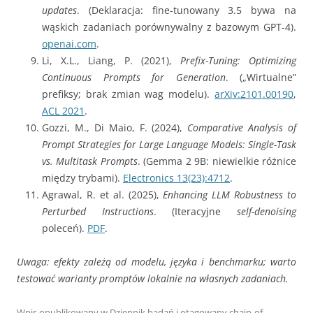
updates
. (Deklaracja: fine-tunowany 3.5 bywa na
wąskich zadaniach porównywalny z bazowym GPT-4).
openai.com
.
Li, X.L., Liang, P. (2021),
Prefix-Tuning: Optimizing
Continuous Prompts for Generation
. („Wirtualne”
prefiksy; brak zmian wag modelu).
arXiv:2101.00190
,
ACL 2021
.
Gozzi, M., Di Maio, F. (2024),
Comparative Analysis of
Prompt Strategies for Large Language Models: Single-Task
vs. Multitask Prompts
. (Gemma 2 9B: niewielkie różnice
między trybami).
Electronics 13(23):4712
.
Agrawal, R. et al. (2025),
Enhancing LLM Robustness to
Perturbed Instructions
. (Iteracyjne
self-denoising
poleceń).
PDF
.
Uwaga: efekty zależą od modelu, języka i benchmarku; warto
testować warianty promptów lokalnie na własnych zadaniach.
Wpis opublikowany w
Dziennik badań
i otagowany
chain-of-