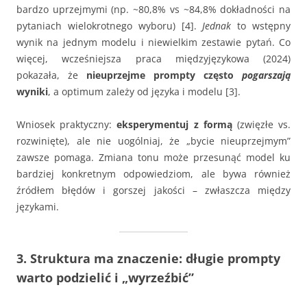
bardzo uprzejmymi (np. ~80,8% vs ~84,8% dokładności na
pytaniach wielokrotnego wyboru) [4].
Jednak
to wstępny
wynik na jednym modelu i niewielkim zestawie pytań. Co
więcej, wcześniejsza praca międzyjęzykowa (2024)
pokazała, że
nieuprzejme prompty często
pogarszają
wyniki
, a optimum zależy od języka i modelu [3].
Wniosek praktyczny:
eksperymentuj z formą
(zwięzłe vs.
rozwinięte), ale nie uogólniaj, że „bycie nieuprzejmym”
zawsze pomaga. Zmiana tonu może przesunąć model ku
bardziej konkretnym odpowiedziom, ale bywa również
źródłem błędów i gorszej jakości – zwłaszcza między
językami.
3. Struktura ma znaczenie: długie prompty
warto podzielić i „wyrzeźbić”