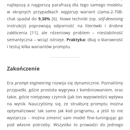
najlepszą a najgorszą parafrazą dla tego samego modelu;
w skrajnych przypadkach
najgorszy
wariant Llama-2-70B-
chat spadał do
9,38%
[6]. Nowe techniki (np.
self-denoising
instrukcji) poprawiają odporność na literówki i drobne
zakłócenia [11], ale rdzeniowy problem – niestabilność
semantyczna – wciąż istnieje.
Praktyka:
dbaj o klarowność
i testuj kilka wariantów promptu.
Zakończenie
Era
prompt engineering
rozwija się dynamicznie. Poznaliśmy
przypadki, gdzie prostota wygrywa z kombinowaniem, oraz
takie, gdzie nietypowy czynnik (jak ton wypowiedzi) wpływa
na wynik. Nauczyliśmy się, że strukturę promptu można
optymalizować tak samo jak kod programu, a jeśli to nie
wystarcza – można zmienić sam model fine-tuningując go
pod własne potrzeby. Wszystko to prowadzi do jednego