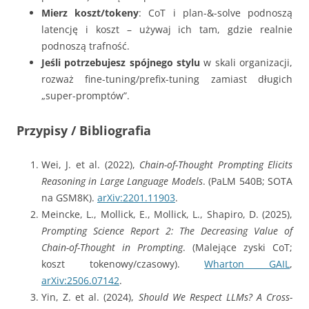
Mierz koszt/tokeny
: CoT i plan-&-solve podnoszą
latencję i koszt – używaj ich tam, gdzie realnie
podnoszą trafność.
Jeśli potrzebujesz spójnego stylu
w skali organizacji,
rozważ fine-tuning/prefix-tuning zamiast długich
„super-promptów”.
Przypisy / Bibliografia
Wei, J. et al. (2022),
Chain-of-Thought Prompting Elicits
Reasoning in Large Language Models
. (PaLM 540B; SOTA
na GSM8K).
arXiv:2201.11903
.
Meincke, L., Mollick, E., Mollick, L., Shapiro, D. (2025),
Prompting Science Report 2: The Decreasing Value of
Chain-of-Thought in Prompting
. (Malejące zyski CoT;
koszt tokenowy/czasowy).
Wharton GAIL
,
arXiv:2506.07142
.
Yin, Z. et al. (2024),
Should We Respect LLMs? A Cross-