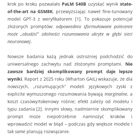
krok po kroku pozwalało
PaLM 540B
uzyskać wynik
state-
of-the-art na GSM8K
, przewyższając nawet fine-tunowany
model GPT-3 z weryfikatorem [1]. To pokazuje potencjał
złożonych promptów:
odpowiednio sformułowane polecenie
może „obudzić” zdolności rozumowania ukryte w głębi sieci
neuronowej
.
Nowsze badania każą jednak ostrożniej podchodzić do
uniwersalnego zachwytu nad złożonymi promptami.
Nie
zawsze bardziej skomplikowany prompt daje lepsze
wyniki
. Raport z 2025 roku (Wharton GAIL) wskazuje, że dla
nowszych, „rozumujących” modeli językowych zyski z
explicite wymuszonego rozumowania bywają
marginalne
, a
koszt czasowy/tokenowy rośnie; efekt zależy od modelu i
typu zadania [2]. Innymi słowy, nadmiernie skomplikowany
prompt może niepotrzebnie namnożyć kroków i
wprowadzić model w błąd – podczas gdy większe modele i
tak
same
planują rozwiązanie.