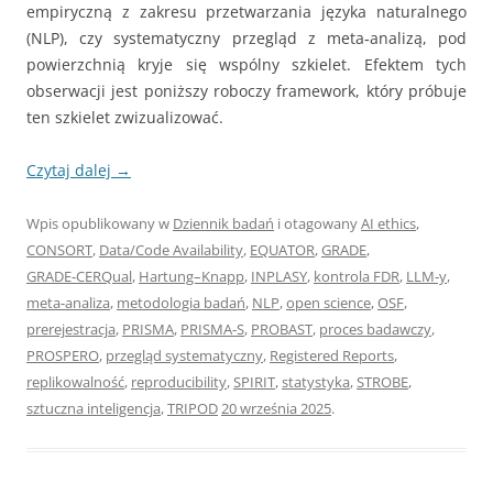
empiryczną z zakresu przetwarzania języka naturalnego
(NLP), czy systematyczny przegląd z meta‑analizą, pod
powierzchnią kryje się wspólny szkielet. Efektem tych
obserwacji jest poniższy roboczy framework, który próbuje
ten szkielet zwizualizować.
Czytaj dalej
→
Wpis opublikowany w
Dziennik badań
i otagowany
AI ethics
,
CONSORT
,
Data/Code Availability
,
EQUATOR
,
GRADE
,
GRADE‑CERQual
,
Hartung–Knapp
,
INPLASY
,
kontrola FDR
,
LLM‑y
,
meta‑analiza
,
metodologia badań
,
NLP
,
open science
,
OSF
,
prerejestracja
,
PRISMA
,
PRISMA‑S
,
PROBAST
,
proces badawczy
,
PROSPERO
,
przegląd systematyczny
,
Registered Reports
,
replikowalność
,
reproducibility
,
SPIRIT
,
statystyka
,
STROBE
,
sztuczna inteligencja
,
TRIPOD
20 września 2025
.