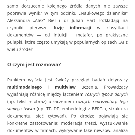
samo dorzucenie kolejnego źródła danych nie zawsze
poprawia wynik? W tym odcinku „Naukowego dziennika”
Aleksandra „Alex” Biel i dr Julian Hart rozkładają na
czynniki pierwsze
fuzję informacji
w klasyfikacji
dokumentów — od intuicji i metafor, po praktyczne
pułapki, które często umykają w popularnych opisach „AI z
wielu źródeł”.
O czym jest rozmowa?
Punktem wyjścia jest świeży przegląd badań dotyczący
multimodalnego
i
multiview
uczenia. Prowadzący
wyjaśniają różnicę między łączeniem
różnych typów danych
(np. tekst + obraz) a łączeniem
różnych reprezentacji tego
samego tekstu
(np. TF-IDF, embeddingi z BERT-a, struktura
dokumentu, sieć cytowań). Po drodze pojawiają się
konkretne zastosowania: moderacja treści, wyszukiwanie
dokumentów w firmach, wykrywanie fake newsów, analiza