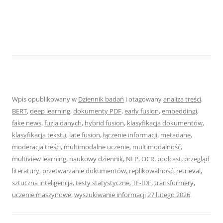
Wpis opublikowany w
Dziennik badań
i otagowany
analiza treści
,
BERT
,
deep learning
,
dokumenty PDF
,
early fusion
,
embeddingi
,
fake news
,
fuzja danych
,
hybrid fusion
,
klasyfikacja dokumentów
,
klasyfikacja tekstu
,
late fusion
,
łączenie informacji
,
metadane
,
moderacja treści
,
multimodalne uczenie
,
multimodalność
,
multiview learning
,
naukowy dziennik
,
NLP
,
OCR
,
podcast
,
przegląd
literatury
,
przetwarzanie dokumentów
,
replikowalność
,
retrieval
,
sztuczna inteligencja
,
testy statystyczne
,
TF-IDF
,
transformery
,
uczenie maszynowe
,
wyszukiwanie informacji
27 lutego 2026
.