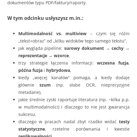
dokumentów typu PDF/faktury/raporty.
W tym odcinku usłyszysz m.in.:
Multimodalność vs. multiview
– czym się różni
„tekst+obraz” od „kilku widoków tego samego tekstu”,
jak wygląda pipeline:
surowy dokument → cechy →
reprezentacje → wzorce
,
trzy strategie łączenia informacji:
wczesna fuzja
,
późna fuzja
i
hybrydowa
,
kiedy „więcej kanałów” pomaga, a kiedy dodaje
głównie
szum
(np. słabe OCR, nieprecyzyjne
metadane),
jakie średnie zyski raportuje literatura (np. ~kilka p.p.
w multimodalności) i dlaczego to nie jest gwarancja
sukcesu,
dlaczego w pracach nadal zbyt rzadko widać
testy
statystyczne
, rzetelne porównania i kwestie
replikowalności
.