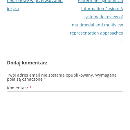
wpisu
neuronowe w przetwarzaniu
Pattern Recognition via
języka
Information Fusion: A
systematic review of
multimodal and multiview
representation approaches
→
Dodaj komentarz
Twój adres email nie zostanie opublikowany.
Wymagane
pola są oznaczone
*
Komentarz
*