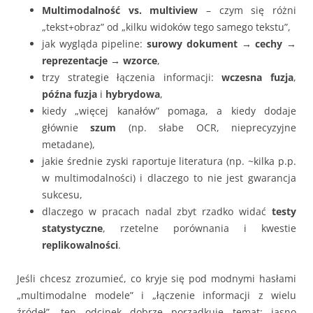
Multimodalność vs. multiview
– czym się różni
„tekst+obraz” od „kilku widoków tego samego tekstu”,
jak wygląda pipeline:
surowy dokument → cechy →
reprezentacje → wzorce
,
trzy strategie łączenia informacji:
wczesna fuzja
,
późna fuzja
i
hybrydowa
,
kiedy „więcej kanałów” pomaga, a kiedy dodaje
głównie
szum
(np. słabe OCR, nieprecyzyjne
metadane),
jakie średnie zyski raportuje literatura (np. ~kilka p.p.
w multimodalności) i dlaczego to nie jest gwarancja
sukcesu,
dlaczego w pracach nadal zbyt rzadko widać
testy
statystyczne
, rzetelne porównania i kwestie
replikowalności
.
Jeśli chcesz zrozumieć, co kryje się pod modnymi hasłami
„multimodalne modele” i „łączenie informacji z wielu
źródeł”, ten odcinek dobrze porządkuje temat: jasno