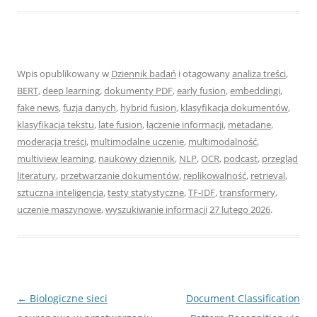
Wpis opublikowany w
Dziennik badań
i otagowany
analiza treści
,
BERT
,
deep learning
,
dokumenty PDF
,
early fusion
,
embeddingi
,
fake news
,
fuzja danych
,
hybrid fusion
,
klasyfikacja dokumentów
,
klasyfikacja tekstu
,
late fusion
,
łączenie informacji
,
metadane
,
moderacja treści
,
multimodalne uczenie
,
multimodalność
,
multiview learning
,
naukowy dziennik
,
NLP
,
OCR
,
podcast
,
przegląd
literatury
,
przetwarzanie dokumentów
,
replikowalność
,
retrieval
,
sztuczna inteligencja
,
testy statystyczne
,
TF-IDF
,
transformery
,
uczenie maszynowe
,
wyszukiwanie informacji
27 lutego 2026
.
Nawigacja
←
Biologiczne sieci
Document Classification