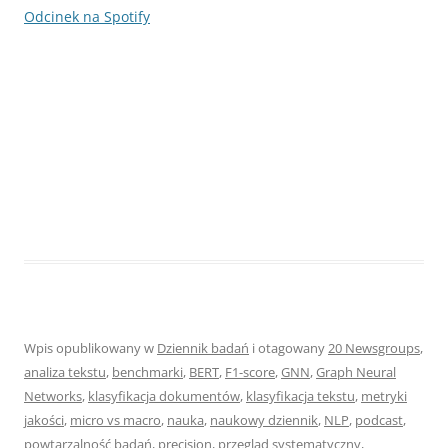
Odcinek na Spotify
Wpis opublikowany w
Dziennik badań
i otagowany
20 Newsgroups
,
analiza tekstu
,
benchmarki
,
BERT
,
F1-score
,
GNN
,
Graph Neural
Networks
,
klasyfikacja dokumentów
,
klasyfikacja tekstu
,
metryki
jakości
,
micro vs macro
,
nauka
,
naukowy dziennik
,
NLP
,
podcast
,
powtarzalność badań
,
precision
,
przegląd systematyczny
,