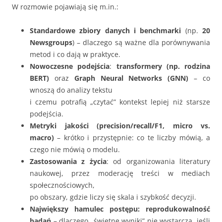
W rozmowie pojawiają się m.in.:
Standardowe zbiory danych i benchmarki
(np.
20
Newsgroups
) – dlaczego są ważne dla porównywania
metod i co dają w praktyce.
Nowoczesne podejścia
:
transformery (np. rodzina
BERT)
oraz
Graph Neural Networks (GNN)
– co
wnoszą do analizy tekstu
i czemu potrafią „czytać” kontekst lepiej niż starsze
podejścia.
Metryki jakości (precision/recall/F1, micro vs.
macro)
– krótko i przystępnie: co te liczby mówią, a
czego nie mówią o modelu.
Zastosowania z życia
: od organizowania literatury
naukowej, przez moderację treści w mediach
społecznościowych,
po obszary, gdzie liczy się skala i szybkość decyzji.
Największy hamulec postępu: reprodukowalność
badań
– dlaczego „świetne wyniki” nie wystarczą, jeśli