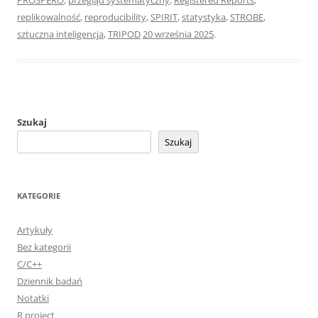
PROSPERO
,
przegląd systematyczny
,
Registered Reports
,
replikowalność
,
reproducibility
,
SPIRIT
,
statystyka
,
STROBE
,
sztuczna inteligencja
,
TRIPOD
20 września 2025
.
Szukaj
Szukaj
KATEGORIE
Artykuły
Bez kategorii
C/C++
Dziennik badań
Notatki
R project