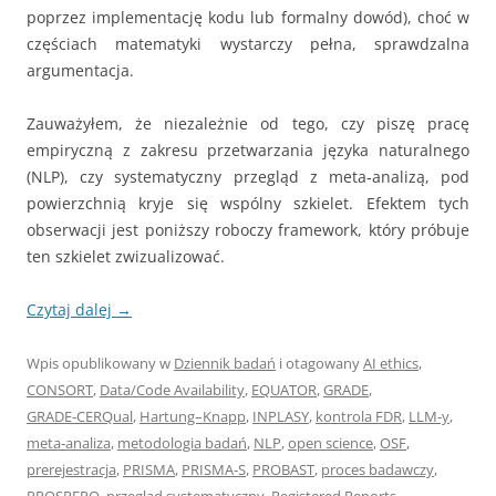
poprzez implementację kodu lub formalny dowód), choć w
częściach matematyki wystarczy pełna, sprawdzalna
argumentacja.
Zauważyłem, że niezależnie od tego, czy piszę pracę
empiryczną z zakresu przetwarzania języka naturalnego
(NLP), czy systematyczny przegląd z meta‑analizą, pod
powierzchnią kryje się wspólny szkielet. Efektem tych
obserwacji jest poniższy roboczy framework, który próbuje
ten szkielet zwizualizować.
Czytaj dalej
→
Wpis opublikowany w
Dziennik badań
i otagowany
AI ethics
,
CONSORT
,
Data/Code Availability
,
EQUATOR
,
GRADE
,
GRADE‑CERQual
,
Hartung–Knapp
,
INPLASY
,
kontrola FDR
,
LLM‑y
,
meta‑analiza
,
metodologia badań
,
NLP
,
open science
,
OSF
,
prerejestracja
,
PRISMA
,
PRISMA‑S
,
PROBAST
,
proces badawczy
,