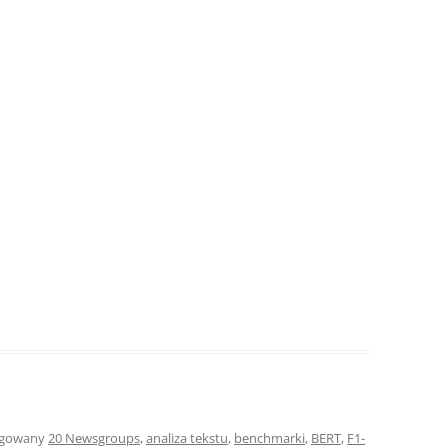
agowany
20 Newsgroups
,
analiza tekstu
,
benchmarki
,
BERT
,
F1-