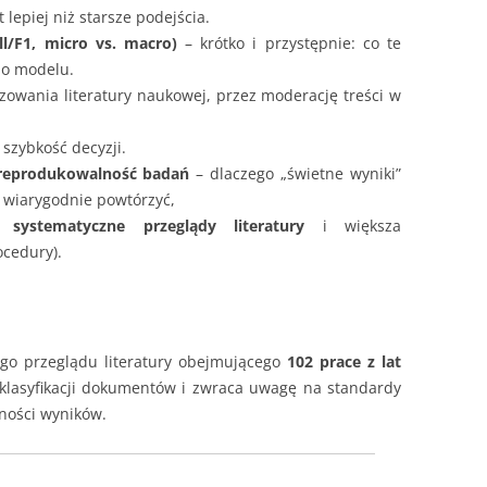
 lepiej niż starsze podejścia.
ll/F1, micro vs. macro)
– krótko i przystępnie: co te
 o modelu.
izowania literatury naukowej, przez moderację treści w
i szybkość decyzji.
 reprodukowalność badań
– dlaczego „świetne wyniki”
ch wiarygodnie powtórzyć,
ym
systematyczne przeglądy literatury
i większa
ocedury).
go przeglądu literatury obejmującego
102 prace z lat
 klasyfikacji dokumentów i zwraca uwagę na standardy
ności wyników.