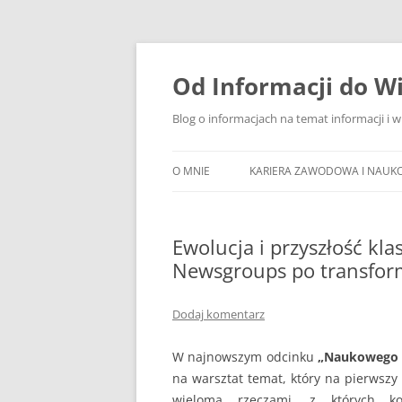
Przejdź
do
treści
Od Informacji do W
Blog o informacjach na temat informacji i 
O MNIE
KARIERA ZAWODOWA I NAUK
Ewolucja i przyszłość kl
Newsgroups po transfor
Dodaj komentarz
W najnowszym odcinku
„Naukowego 
na warsztat temat, który na pierwszy
wieloma rzeczami, z których k