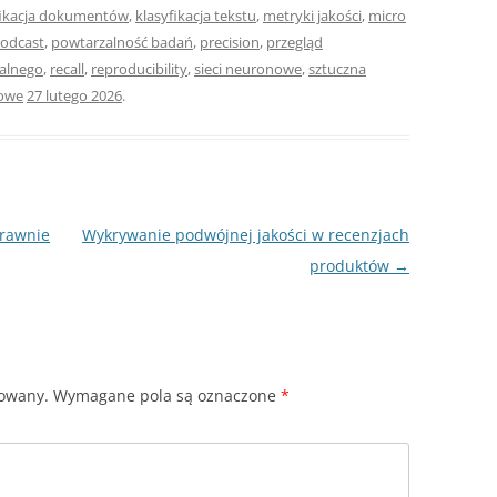
fikacja dokumentów
,
klasyfikacja tekstu
,
metryki jakości
,
micro
odcast
,
powtarzalność badań
,
precision
,
przegląd
ralnego
,
recall
,
reproducibility
,
sieci neuronowe
,
sztuczna
owe
27 lutego 2026
.
prawnie
Wykrywanie podwójnej jakości w recenzjach
produktów
→
kowany.
Wymagane pola są oznaczone
*