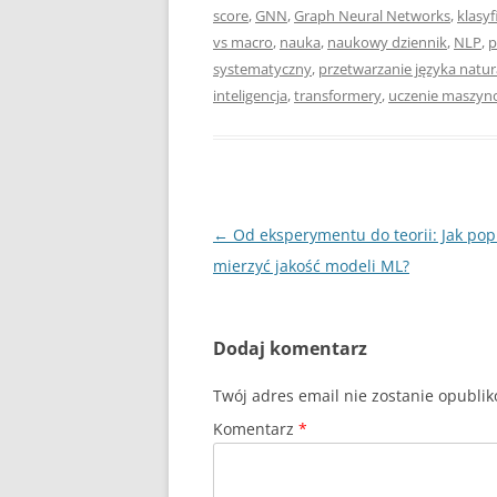
score
,
GNN
,
Graph Neural Networks
,
klasy
vs macro
,
nauka
,
naukowy dziennik
,
NLP
,
p
systematyczny
,
przetwarzanie języka natu
inteligencja
,
transformery
,
uczenie maszyn
Nawigacja
←
Od eksperymentu do teorii: Jak po
wpisu
mierzyć jakość modeli ML?
Dodaj komentarz
Twój adres email nie zostanie opubli
Komentarz
*