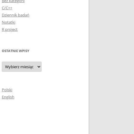
Bez kategorii
C/C++
Dziennik badań
Notatki
R project
OSTATNIE WPISY
Ostatnie
wpisy
Polski
English