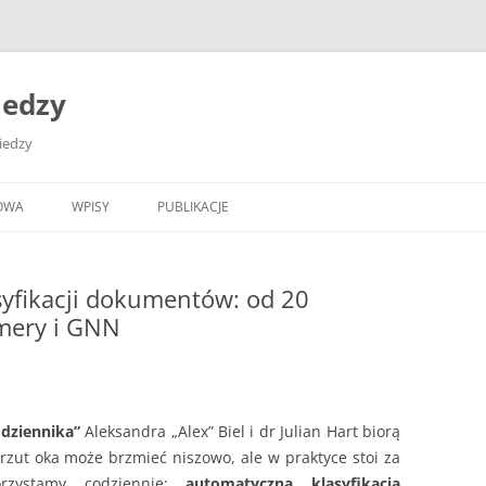
iedzy
wiedzy
OWA
WPISY
PUBLIKACJE
asyfikacji dokumentów: od 20
mery i GNN
dziennika”
Aleksandra „Alex” Biel i dr Julian Hart biorą
 rzut oka może brzmieć niszowo, ale w praktyce stoi za
orzystamy codziennie:
automatyczną klasyfikacją