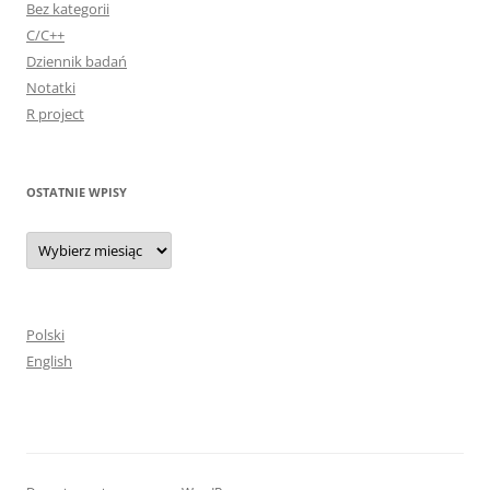
Bez kategorii
C/C++
Dziennik badań
Notatki
R project
OSTATNIE WPISY
Ostatnie
wpisy
Polski
English