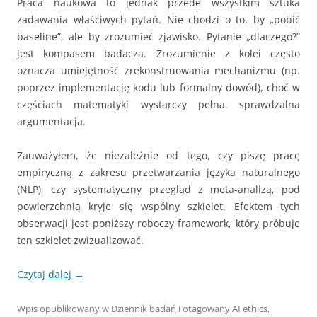
Praca naukowa to jednak przede wszystkim sztuka
zadawania właściwych pytań. Nie chodzi o to, by „pobić
baseline”, ale by zrozumieć zjawisko. Pytanie „dlaczego?”
jest kompasem badacza. Zrozumienie z kolei często
oznacza umiejętność zrekonstruowania mechanizmu (np.
poprzez implementację kodu lub formalny dowód), choć w
częściach matematyki wystarczy pełna, sprawdzalna
argumentacja.
Zauważyłem, że niezależnie od tego, czy piszę pracę
empiryczną z zakresu przetwarzania języka naturalnego
(NLP), czy systematyczny przegląd z meta‑analizą, pod
powierzchnią kryje się wspólny szkielet. Efektem tych
obserwacji jest poniższy roboczy framework, który próbuje
ten szkielet zwizualizować.
Czytaj dalej
→
Wpis opublikowany w
Dziennik badań
i otagowany
AI ethics
,