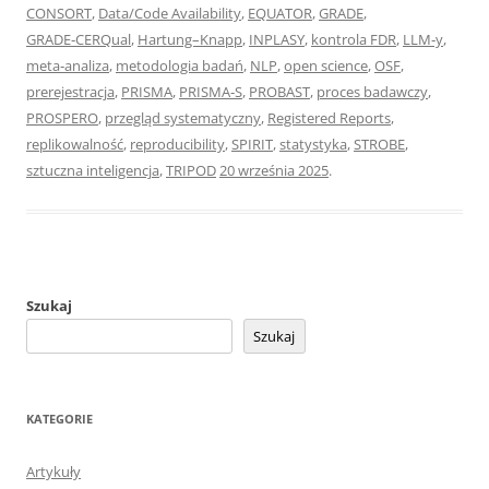
CONSORT
,
Data/Code Availability
,
EQUATOR
,
GRADE
,
GRADE‑CERQual
,
Hartung–Knapp
,
INPLASY
,
kontrola FDR
,
LLM‑y
,
meta‑analiza
,
metodologia badań
,
NLP
,
open science
,
OSF
,
prerejestracja
,
PRISMA
,
PRISMA‑S
,
PROBAST
,
proces badawczy
,
PROSPERO
,
przegląd systematyczny
,
Registered Reports
,
replikowalność
,
reproducibility
,
SPIRIT
,
statystyka
,
STROBE
,
sztuczna inteligencja
,
TRIPOD
20 września 2025
.
Szukaj
Szukaj
KATEGORIE
Artykuły