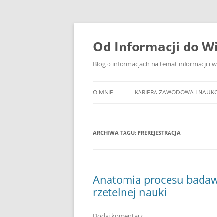
Przejdź
do
treści
Od Informacji do W
Blog o informacjach na temat informacji i 
O MNIE
KARIERA ZAWODOWA I NAUK
ARCHIWA TAGU:
PREREJESTRACJA
Anatomia procesu badaw
rzetelnej nauki
Dodaj komentarz