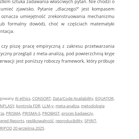
tkim sztuka zadawania właściwych pytań. Nie chodzi o
ozumieć zjawisko. Pytanie „dlaczego?” jest kompasem
to oznacza umiejętność zrekonstruowania mechanizmu
lub formalny dowód), choć w częściach matematyki
ntacja.
 czy piszę pracę empiryczną z zakresu przetwarzania
tyczny przegląd z meta‑analizą, pod powierzchnią kryje
serwacji jest poniższy roboczy framework, który próbuje
agowany
AI ethics
,
CONSORT
,
Data/Code Availability
,
EQUATOR
,
INPLASY
,
kontrola FDR
,
LLM‑y
,
meta‑analiza
,
metodologia
cja
,
PRISMA
,
PRISMA‑S
,
PROBAST
,
proces badawczy
,
tered Reports
,
replikowalność
,
reproducibility
,
SPIRIT
,
TRIPOD
20 września 2025
.