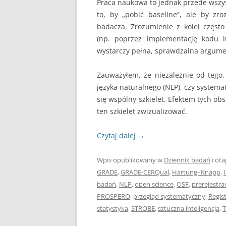
Praca naukowa to jednak przede wszys
to, by „pobić baseline”, ale by zr
badacza. Zrozumienie z kolei częs
(np. poprzez implementację kodu 
wystarczy pełna, sprawdzalna argume
Zauważyłem, że niezależnie od tego,
języka naturalnego (NLP), czy systema
się wspólny szkielet. Efektem tych ob
ten szkielet zwizualizować.
Czytaj dalej
→
Wpis opublikowany w
Dziennik badań
i ot
GRADE
,
GRADE‑CERQual
,
Hartung–Knapp
,
badań
,
NLP
,
open science
,
OSF
,
prerejestra
PROSPERO
,
przegląd systematyczny
,
Regis
statystyka
,
STROBE
,
sztuczna inteligencja
,