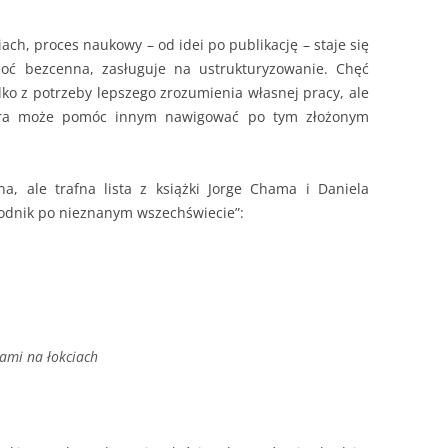
ch, proces naukowy – od idei po publikację – staje się
choć bezcenna, zasługuje na ustrukturyzowanie. Chęć
lko z potrzeby lepszego zrozumienia własnej pracy, ale
tóra może pomóc innym nawigować po tym złożonym
na, ale trafna lista z książki Jorge Chama i Daniela
odnik po nieznanym wszechświecie”:
ami na łokciach