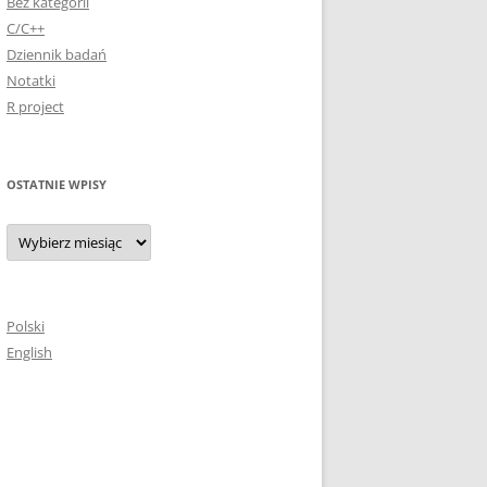
Bez kategorii
C/C++
Dziennik badań
Notatki
R project
OSTATNIE WPISY
Ostatnie
wpisy
Polski
English