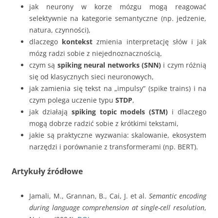
jak neurony w korze mózgu mogą reagować
selektywnie na kategorie semantyczne (np. jedzenie,
natura, czynności),
dlaczego
kontekst
zmienia interpretację słów i jak
mózg radzi sobie z niejednoznacznością,
czym są
spiking neural networks (SNN)
i czym różnią
się od klasycznych sieci neuronowych,
jak zamienia się tekst na „impulsy” (spike trains) i na
czym polega uczenie typu
STDP
,
jak działają
spiking topic models (STM)
i dlaczego
mogą dobrze radzić sobie z krótkimi tekstami,
jakie są praktyczne wyzwania: skalowanie, ekosystem
narzędzi i porównanie z transformerami (np. BERT).
Artykuły źródłowe
Jamali, M., Grannan, B., Cai, J. et al.
Semantic encoding
during language comprehension at single-cell resolution
,