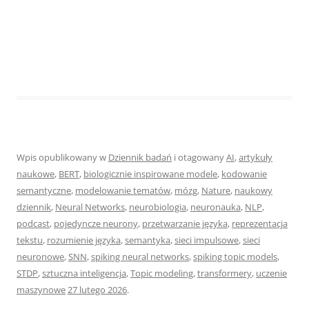
Wpis opublikowany w
Dziennik badań
i otagowany
AI
,
artykuły
naukowe
,
BERT
,
biologicznie inspirowane modele
,
kodowanie
semantyczne
,
modelowanie tematów
,
mózg
,
Nature
,
naukowy
dziennik
,
Neural Networks
,
neurobiologia
,
neuronauka
,
NLP
,
podcast
,
pojedyncze neurony
,
przetwarzanie języka
,
reprezentacja
tekstu
,
rozumienie języka
,
semantyka
,
sieci impulsowe
,
sieci
neuronowe
,
SNN
,
spiking neural networks
,
spiking topic models
,
STDP
,
sztuczna inteligencja
,
Topic modeling
,
transformery
,
uczenie
maszynowe
27 lutego 2026
.