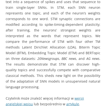
text into a sequence of spikes and uses that sequence to
train single-layer SNNs. In STM, each SNN neuron
represents one topic, and each of the neuron’s weights
corresponds to one word. STM synaptic connections are
modified according to spike-timing-dependent plasticity;
after training, the neurons’ strongest weights are
interpreted as the words that represent topics. We
compare the performance of STM with four other TM
methods Latent Dirichlet Allocation (LDA), Biterm Topic
Model (BTM), Embedding Topic Model (ETM) and BERTopic
on three datasets:
20Newsgroups
,
BBC news
, and
AG news
.
The results demonstrate that STM can discover high-
quality topics and successfully compete with comparative
classical methods. This sheds new light on the possibility
of the adaptation of SNN models in unsupervised natural
language processing.
Czytelnik może znaleźć więcej informacji w
wersji
angielskiej wpisu
lub bezpośrednio w
artykule
.