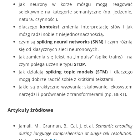
jak neurony w korze mózgu mogą reagować
selektywnie na kategorie semantyczne (np. jedzenie,
natura, czynności),
dlaczego
kontekst
zmienia interpretację słów i jak
mózg radzi sobie z niejednoznacznością,
czym są
spiking neural networks (SNN)
i czym różnią
się od klasycznych sieci neuronowych,
jak zamienia się tekst na „impulsy” (spike trains) i na
czym polega uczenie typu
STDP
,
jak działają
spiking topic models (STM)
i dlaczego
mogą dobrze radzić sobie z krótkimi tekstami,
jakie są praktyczne wyzwania: skalowanie, ekosystem
narzędzi i porównanie z transformerami (np. BERT).
Artykuły źródłowe
Jamali, M., Grannan, B., Cai, J. et al.
Semantic encoding
during language comprehension at single-cell resolution
,