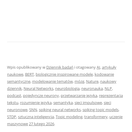
Wpis opublikowany w
Dziennik badań
i otagowany
AI
,
artykuły
naukowe
,
BERT
,
biologicznie inspirowane modele
,
kodowanie
semantyczne
,
modelowanie tematów
,
mózg
,
Nature
,
naukowy
dziennik
,
Neural Networks
,
neurobiologia
,
neuronauka
,
NLP
,
podcast
,
pojedyncze neurony
,
przetwarzanie języka
,
reprezentacja
tekstu
,
rozumienie języka
,
semantyka
,
sieci impulsowe
,
sieci
neuronowe
,
SNN
,
spiking neural networks
,
spiking topic models
,
STDP
,
sztuczna inteligencja
,
Topic modeling
,
transformery
,
uczenie
maszynowe
27 lutego 2026
.