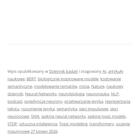
Wpis opublikowany w
Dziennik badań
i otagowany
AI
,
artykuły
naukowe
,
BERT
,
biologicznie inspirowane modele
,
kodowanie
semantyczne
,
modelowanie tematów
,
mózg
,
Nature
,
naukowy
dziennik
,
Neural Networks
,
neurobiologia
,
neuronauka
,
NLP
,
podcast
,
pojedyncze neurony
,
przetwarzanie języka
,
reprezentacja
tekstu
,
rozumienie języka
,
semantyka
,
sieci impulsowe
,
sieci
neuronowe
,
SNN
,
spiking neural networks
,
spiking topic models
,
STDP
,
sztuczna inteligencja
,
Topic modeling
,
transformery
,
uczenie
maszynowe
27 lutego 2026
.