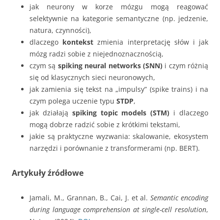
jak neurony w korze mózgu mogą reagować
selektywnie na kategorie semantyczne (np. jedzenie,
natura, czynności),
dlaczego
kontekst
zmienia interpretację słów i jak
mózg radzi sobie z niejednoznacznością,
czym są
spiking neural networks (SNN)
i czym różnią
się od klasycznych sieci neuronowych,
jak zamienia się tekst na „impulsy” (spike trains) i na
czym polega uczenie typu
STDP
,
jak działają
spiking topic models (STM)
i dlaczego
mogą dobrze radzić sobie z krótkimi tekstami,
jakie są praktyczne wyzwania: skalowanie, ekosystem
narzędzi i porównanie z transformerami (np. BERT).
Artykuły źródłowe
Jamali, M., Grannan, B., Cai, J. et al.
Semantic encoding
during language comprehension at single-cell resolution
,