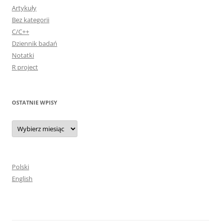
Artykuły
Bez kategorii
C/C++
Dziennik badań
Notatki
R project
OSTATNIE WPISY
Ostatnie
wpisy
Polski
English