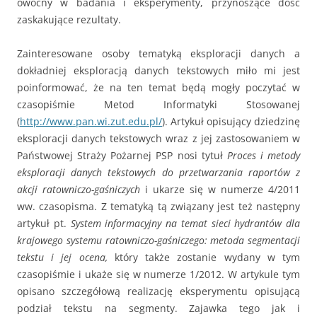
owocny w badania i eksperymenty, przynoszące dość
zaskakujące rezultaty.
Zainteresowane osoby tematyką eksploracji danych a
dokładniej eksploracją danych tekstowych miło mi jest
poinformować, że na ten temat będą mogły poczytać w
czasopiśmie Metod Informatyki Stosowanej
(
http://www.pan.wi.zut.edu.pl/
). Artykuł opisujący dziedzinę
eksploracji danych tekstowych wraz z jej zastosowaniem w
Państwowej Straży Pożarnej PSP nosi tytuł
Proces i metody
eksploracji danych tekstowych do przetwarzania raportów z
akcji ratowniczo-gaśniczych
i ukarze się w numerze 4/2011
ww. czasopisma. Z tematyką tą związany jest też następny
artykuł pt.
System informacyjny na temat sieci hydrantów dla
krajowego systemu ratowniczo-gaśniczego: metoda segmentacji
tekstu i jej ocena,
który także zostanie wydany w tym
czasopiśmie i ukaże się w numerze 1/2012. W artykule tym
opisano szczegółową realizację eksperymentu opisującą
podział tekstu na segmenty. Zajawka tego jak i