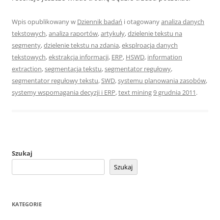
Wpis opublikowany w
Dziennik badań
i otagowany
analiza danych
tekstowych
,
analiza raportów
,
artykuły
,
dzielenie tekstu na
segmenty
,
dzielenie tekstu na zdania
,
eksplroacja danych
tekstowych
,
ekstrakcja informacji
,
ERP
,
HSWD
,
information
extraction
,
segmentacja tekstu
,
segmentator regułowy
,
segmentator regułowy tekstu
,
SWD
,
systemu planowania zasobów
,
systemy wspomagania decyzji i ERP
,
text mining
9 grudnia 2011
.
Szukaj
Szukaj
KATEGORIE