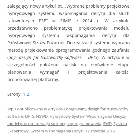
zalegający nowy artykuł pt. „Wybrane problemy projektowe
hybrydowego systemu wspomagania decyzji dla służb
ratowniczych PSP” w SIMIS z 2014 r. W artykule
przedstawiono problematykę projektowania modelu
hybrydowego systemu wspomagania decyzji dla
Państwowej Straży Pożarnej. Do realizacji systemu wybrano
metodę projektowania oprogramowania godnego zaufania
(
ang. design for trustworthy software – DFTS
). W artykule w
szczególności położono nacisk na omówienie etapu
planowania wymagań i projektowania całości
proponowanej platformy.
Strony:
1
2
Wpis opublikowany w
Artykuły
i otagowany
design for trustworthy
software
,
DFTS
,
HSWD
,
Hybrydowy System Wspomagania Decyzji
,
model procesu rozwoju solidnego oprogramowania
,
SWD
,
System
Ekspertowy
,
System Wspomagania Decyzji
12 stycznia 2016
.