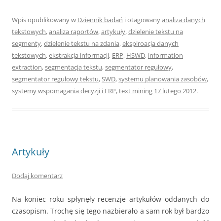
Wpis opublikowany w
Dziennik badań
i otagowany
analiza danych
tekstowych
,
analiza raportów
,
artykuły
,
dzielenie tekstu na
segmenty
,
dzielenie tekstu na zdania
,
eksplroacja danych
tekstowych
,
ekstrakcja informacji
,
ERP
,
HSWD
,
information
extraction
,
segmentacja tekstu
,
segmentator regułowy
,
segmentator regułowy tekstu
,
SWD
,
systemu planowania zasobów
,
systemy wspomagania decyzji i ERP
,
text mining
17 lutego 2012
.
Artykuły
Dodaj komentarz
Na koniec roku spłynęły recenzje artykułów oddanych do
czasopism. Trochę się tego nazbierało a sam rok był bardzo