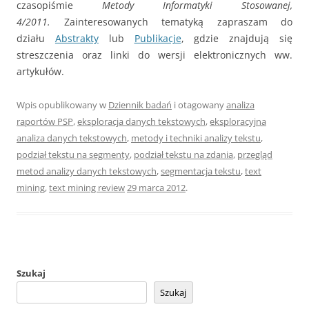
czasopiśmie
Metody Informatyki Stosowanej,
4/2011.
Zainteresowanych tematyką zapraszam do
działu
Abstrakty
lub
Publikacje
, gdzie znajdują się
streszczenia oraz linki do wersji elektronicznych ww.
artykułów.
Wpis opublikowany w
Dziennik badań
i otagowany
analiza
raportów PSP
,
eksploracja danych tekstowych
,
eksploracyjna
analiza danych tekstowych
,
metody i techniki analizy tekstu
,
podział tekstu na segmenty
,
podział tekstu na zdania
,
przegląd
metod analizy danych tekstowych
,
segmentacja tekstu
,
text
mining
,
text mining review
29 marca 2012
.
Szukaj
Szukaj