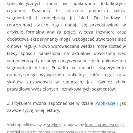
specjalistycznych, musi być opakowana dodatkowymi
regułami. Działania te znacznie podnoszą jakość
segmentacji i zmniejszają jej błąd. Do budowy i
reprezentacji takich reguł nadaje się przedstawiona w
artykule formalna analiza pojęć. Wiedza inżyniera oraz
dodatkowe eksperymenty mogą wzbogacać utworzoną sieć
o nowe reguły. Nowo wprowadzana wiedza może zostać w
łatwy sposób naniesiona na aktualnie utworzoną sieć
semantyczną, tym samym przyczyniając się do polepszenia
segmentacji tekstu. Ponadto w ramach eksperymentu
numerycznego wytworzono unikalny: zbiór reguł oraz
skrótów stosowanych w raportach, jak również zbiór
prawidłowo wydzielonych i oznakowanych segmentów.
Z artykułem można zapoznać się w dziale
Publikacje
i jak
zawsze życzę miłej lektury.
Wpis opublikowany w
Artykuły
i otagowany
formalna analiza pojęć
,
podział tekstu na zdania
,
segmentacja tekstu
21 sierpnia 2014
.