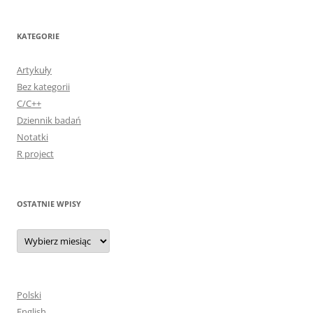
KATEGORIE
Artykuły
Bez kategorii
C/C++
Dziennik badań
Notatki
R project
OSTATNIE WPISY
Ostatnie
wpisy
Polski
English