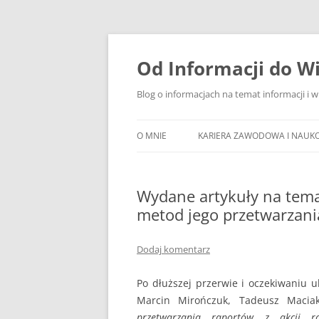
Przejdź
do
treści
Od Informacji do W
Blog o informacjach na temat informacji i 
O MNIE
KARIERA ZAWODOWA I NAUK
Wydane artykuły na tema
metod jego przetwarzani
Dodaj komentarz
Po dłuższej przerwie i oczekiwaniu uk
Marcin Mirończuk, Tadeusz Maci
przetwarzania raportów z akcji rat