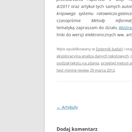
4/2011
oraz artykuł tych samych aut
krajowego systemu ratowniczo-gaśnic
czasopiśmie
Metody Inform
tematyką zapraszam do działu
Abstra
linki do wersji elektronicznych ww. ar
Wpis opublikowany w
Dziennik badań
i ot
eksploracyjna analiza danych tekstowych
,
podział tekstu na zdania
,
przegląd metod a
text mining review
29 marca 2012
.
Nawigacja
←
Artykuły
wpisu
Dodaj komentarz