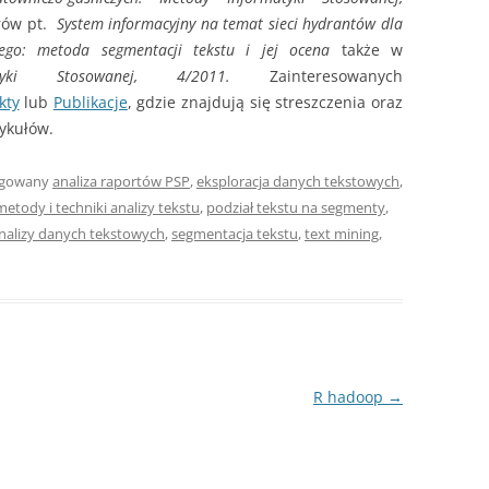
orów pt.
System informacyjny na temat sieci hydrantów dla
zego: metoda segmentacji tekstu i jej ocena
także w
atyki Stosowanej, 4/2011.
Zainteresowanych
kty
lub
Publikacje
, gdzie znajdują się streszczenia oraz
tykułów.
agowany
analiza raportów PSP
,
eksploracja danych tekstowych
,
metody i techniki analizy tekstu
,
podział tekstu na segmenty
,
nalizy danych tekstowych
,
segmentacja tekstu
,
text mining
,
R hadoop
→