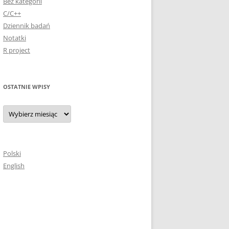
Bez kategorii
C/C++
Dziennik badań
Notatki
R project
OSTATNIE WPISY
Ostatnie
wpisy
Polski
English