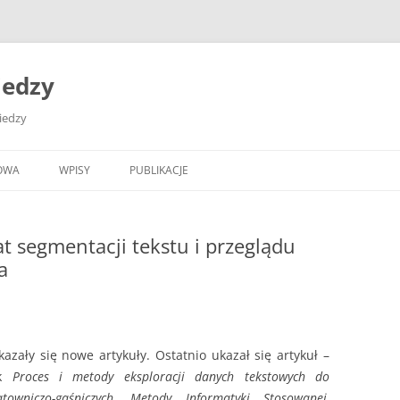
iedzy
wiedzy
OWA
WPISY
PUBLIKACJE
t segmentacji tekstu i przeglądu
a
azały się nowe artykuły. Ostatnio ukazał się artykuł –
ak
Proces i metody eksploracji danych tekstowych do
owniczo-gaśniczych. Metody Informatyki Stosowanej,