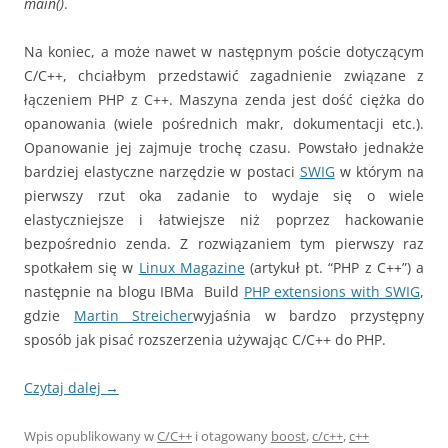
main()
.
Na koniec, a może nawet w następnym poście dotyczącym
C/C++, chciałbym przedstawić zagadnienie związane z
łączeniem PHP z C++. Maszyna zenda jest dość ciężka do
opanowania (wiele pośrednich makr, dokumentacji etc.).
Opanowanie jej zajmuje trochę czasu. Powstało jednakże
bardziej elastyczne narzędzie w postaci
SWIG
w którym na
pierwszy rzut oka zadanie to wydaje się o wiele
elastyczniejsze i łatwiejsze niż poprzez hackowanie
bezpośrednio zenda. Z rozwiązaniem tym pierwszy raz
spotkałem się w
Linux Magazine
(artykuł pt. “PHP z C++”)
a
następnie na blogu IBMa Build
PHP extensions with SWIG
,
gdzie
Martin Streicher
wyjaśnia w bardzo przystępny
sposób jak pisać rozszerzenia używając C/C++ do PHP.
Czytaj dalej
→
Wpis opublikowany w
C/C++
i otagowany
boost
,
c/c++
,
c++