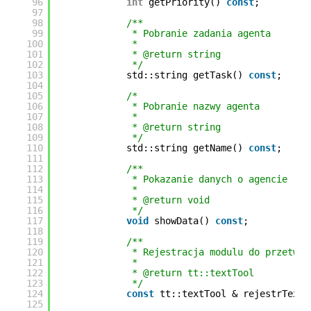
96
int
getPriority() 
const
;
97
98
/**
99
* Pobranie zadania agenta
100
*
101
* @return string
102
*/
103
std::string getTask() 
const
;
104
105
/*
106
* Pobranie nazwy agenta
107
*
108
* @return string
109
*/
110
std::string getName() 
const
;
111
112
/**
113
* Pokazanie danych o agencie
114
*
115
* @return void
116
*/
117
void
showData() 
const
;
118
119
/**
120
* Rejestracja modulu do przetwar
121
*
122
* @return tt::textTool
123
*/
124
const
tt::textTool & rejestrTextT
125