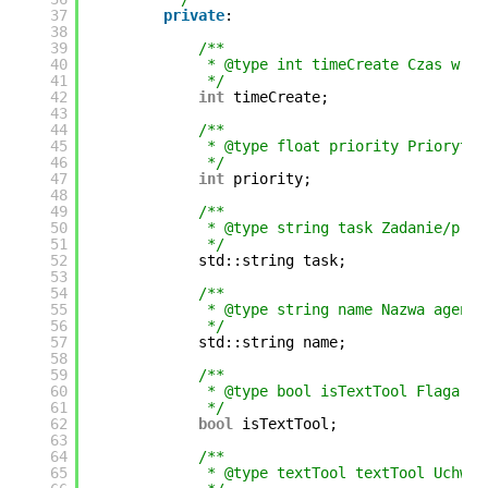
37
private
:
38
39
/**
40
* @type int timeCreate Czas w se
41
*/
42
int
timeCreate;
43
44
/**
45
* @type float priority Priorytet
46
*/
47
int
priority;
48
49
/**
50
* @type string task Zadanie/prac
51
*/
52
std::string task;
53
54
/**
55
* @type string name Nazwa agenta
56
*/
57
std::string name;
58
59
/**
60
* @type bool isTextTool Flaga re
61
*/
62
bool
isTextTool;
63
64
/**
65
* @type textTool textTool Uchwyt