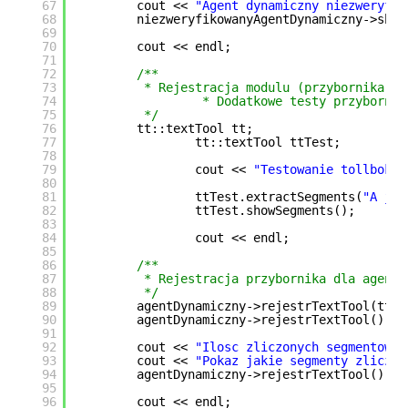
67
cout << 
"Agent dynamiczny niezweryfik
68
niezweryfikowanyAgentDynamiczny->show
69
70
cout << endl;
71
72
/**
73
* Rejestracja modulu (przybornika) d
74
* Dodatkowe testy przybornik
75
*/
76
tt::textTool tt;
77
tt::textTool ttTest;
78
79
cout << 
"Testowanie tollboksa
80
81
ttTest.extractSegments(
"A ja 
82
ttTest.showSegments();
83
84
cout << endl;
85
86
/**
87
* Rejestracja przybornika dla agenta
88
*/
89
agentDynamiczny->rejestrTextTool(tt);
90
agentDynamiczny->rejestrTextTool().ex
91
92
cout << 
"Ilosc zliczonych segmentow: 
93
cout << 
"Pokaz jakie segmenty zliczyl
94
agentDynamiczny->rejestrTextTool().sh
95
96
cout << endl;