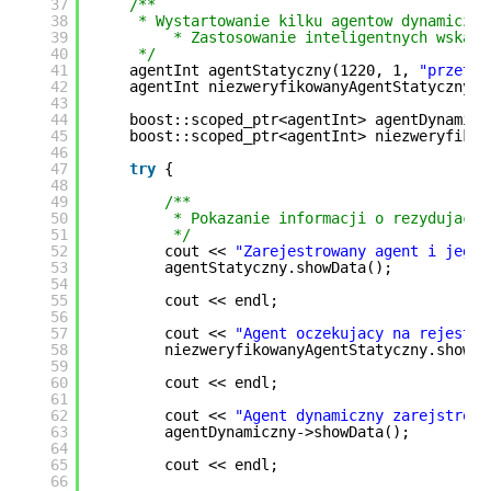
37
/**
38
* Wystartowanie kilku agentow dynamiczny
39
* Zastosowanie inteligentnych wskazn
40
*/
41
agentInt agentStatyczny(1220, 1, 
"przetwa
42
agentInt niezweryfikowanyAgentStatyczny;
43
44
boost::scoped_ptr<agentInt> agentDynamicz
45
boost::scoped_ptr<agentInt> niezweryfikow
46
47
try
{
48
49
/**
50
* Pokazanie informacji o rezydujacyc
51
*/
52
cout << 
"Zarejestrowany agent i jego 
53
agentStatyczny.showData();
54
55
cout << endl;
56
57
cout << 
"Agent oczekujacy na rejestra
58
niezweryfikowanyAgentStatyczny.showDa
59
60
cout << endl;
61
62
cout << 
"Agent dynamiczny zarejstrowa
63
agentDynamiczny->showData();
64
65
cout << endl;
66