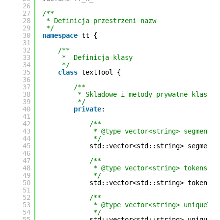
26
27
/**
28
* Definicja przestrzeni nazw
29
*/
30
namespace
tt {
31
32
/**
33
*  Definicja klasy
34
*/
35
class
textTool {
36
37
/**
38
* Skladowe i metody prywatne klasy
39
*/
40
private
:
41
42
/**
43
* @type vector<string> segment W
44
*/
45
std::vector<std::string> segments
46
47
/**
48
* @type vector<string> tokens We
49
*/
50
std::vector<std::string> tokens;
51
52
/**
53
* @type vector<string> uniqueTok
54
*/
55
std::vector<std::string> uniqueTo