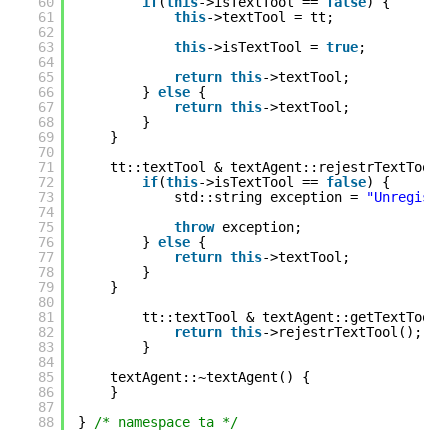
60
if
(
this
->isTextTool == 
false
) {
61
this
->textTool = tt;
62
63
this
->isTextTool = 
true
;
64
65
return
this
->textTool;
66
} 
else
{
67
return
this
->textTool;
68
}
69
}
70
71
tt::textTool & textAgent::rejestrTextTool(
72
if
(
this
->isTextTool == 
false
) {
73
std::string exception = 
"Unregiste
74
75
throw
exception;
76
} 
else
{
77
return
this
->textTool;
78
}
79
}
80
81
tt::textTool & textAgent::getTextTool(
82
return
this
->rejestrTextTool();
83
}
84
85
textAgent::~textAgent() {
86
}
87
88
} 
/* namespace ta */