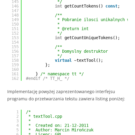
145
*/
146
int
getCountTokens() 
const
;
147
148
/**
149
* Pobranie ilosci unikalnych wyr
150
*
151
* @return int
152
*/
153
int
getCountUniqueTokens();
154
155
/**
156
* Domyslny destruktor
157
*/
158
virtual
~textTool();
159
};
160
161
} 
/* namespace tt */
162
#endif /* TT_H_ */
Implementację powyżej zaprezentowanego interfejsu
programu do przetwarzania tekstu zawiera listing poniżej:
1
/*
2
* textTool.cpp
3
*
4
*  Created on: 21-12-2011
5
*  Author: Marcin Mirończuk
6
*  Licenc: GPL