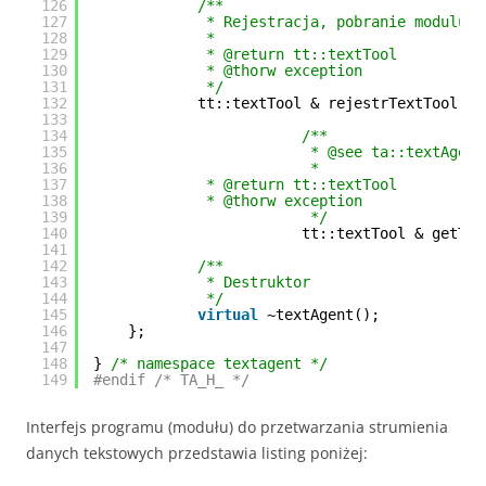
126
/**
127
* Rejestracja, pobranie modulu d
128
* 
129
* @return tt::textTool
130
* @thorw exception
131
*/
132
tt::textTool & rejestrTextTool() 
133
134
/**
135
* @see ta::textAgent
136
* 
137
* @return tt::textTool
138
* @thorw exception
139
*/
140
tt::textTool & getTex
141
142
/**
143
* Destruktor
144
*/
145
virtual
~textAgent();
146
};
147
148
} 
/* namespace textagent */
149
#endif /* TA_H_ */
Interfejs programu (modułu) do przetwarzania strumienia
danych tekstowych przedstawia listing poniżej: