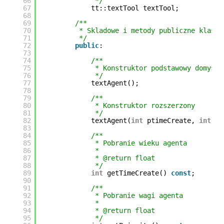
66
*/
67
tt::textTool textTool;
68
69
/**
70
* Skladowe i metody publiczne klasy
71
*/
72
public
:
73
74
/**
75
* Konstruktor podstawowy domysln
76
*/
77
textAgent();
78
79
/**
80
* Konstruktor rozszerzony
81
*/
82
textAgent(
int
ptimeCreate, 
int
pp
83
84
/**
85
* Pobranie wieku agenta
86
*
87
* @return float
88
*/
89
int
getTimeCreate() 
const
;
90
91
/**
92
* Pobranie wagi agenta
93
*
94
* @return float
95
*/