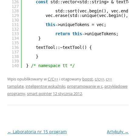
126
const
std::vector<std::string> & textTool
127
128
std::sort(vec.begin(), vec.end())
129
vec.erase(std::unique(vec.begin(), ve
130
131
this
->uniqueTokens = vec;
132
133
return
this
->uniqueTokens;
134
}
135
136
textTool::~textTool() {
137
138
}
139
140
} 
/* namespace tt */
Wpis opublikowany w
C/C++
i otagowany
boost
,
c/c++
,
c++
tamplate
,
inteligentne wskaźniki
,
programowanie w c
,
przykładowe
programy
,
smart pointer
12 stycznia 2012
.
Nawigacja
←
Laboratoria nr 15 program
Artykuły
→