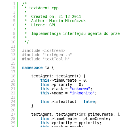
1
/*
2
* textAgent.cpp
3
*
4
*  Created on: 21-12-2011
5
*  Author: Marcin Mirończuk
6
*  Licenc: GPL
7
*
8
*  Implementacja interfejsu agenta do przetwa
9
*
10
*/
11
12
#include <iostream>
13
#include "textAgent.h"
14
#include "textTool.h"
15
16
namespace
ta {
17
18
textAgent::textAgent() {
19
this
->timeCreate = 0;
20
this
->priority = 0;
21
this
->task = 
"unknown"
;
22
this
->name = 
"inkognito"
;
23
24
this
->isTextTool = 
false
;
25
}
26
27
textAgent::textAgent(
int
ptimeCreate, 
int
28
this
->timeCreate = ptimeCreate;
29
this
->priority = ppriority;