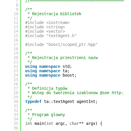
7
//===========================================
8
9
/**
10
* Rejestracja bibliotek
11
*/
12
#include <iostream>
13
#include <string>
14
#include <vector>
15
#include "textAgent.h"
16
17
#include "boost/scoped_ptr.hpp"
18
19
/**
20
* Rejestracja przestrzeni nazw
21
*/
22
using
namespace
std;
23
using
namespace
ta;
24
using
namespace
boost;
25
26
/**
27
* Definicja typów
28
* Wstep do tworzenia szablonow @see http://p
29
*/
30
typedef
ta::textAgent agentInt;
31
32
/**
33
* Program glowny
34
*/
35
int
main(
int
argc, 
char
** argv) {
36