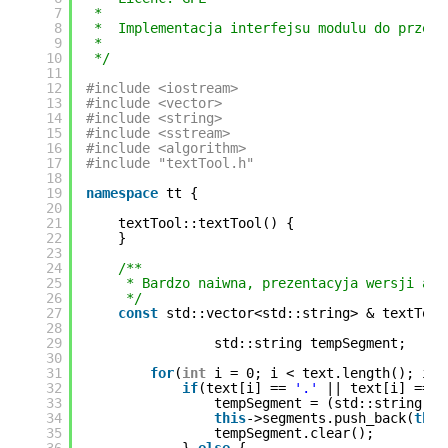
7
*
8
*  Implementacja interfejsu modulu do przetw
9
*
10
*/
11
12
#include <iostream>
13
#include <vector>
14
#include <string>
15
#include <sstream>
16
#include <algorithm>
17
#include "textTool.h"
18
19
namespace
tt {
20
21
textTool::textTool() {
22
}
23
24
/**
25
* Bardzo naiwna, prezentacyja wersji alg
26
*/
27
const
std::vector<std::string> & textTool
28
29
std::string tempSegment;
30
31
for
(
int
i = 0; i < text.length(); i++
32
if
(text[i] == 
'.'
|| text[i] == 
'
33
tempSegment = (std::string) t
34
this
->segments.push_back(
this
35
tempSegment.clear();