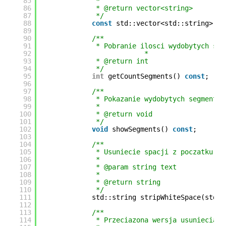
85
*
86
* @return vector<string>
87
*/
88
const
std::vector<std::string> & 
89
90
/**
91
* Pobranie ilosci wydobytych seg
92
* 
93
* @return int
94
*/
95
int
getCountSegments() 
const
;
96
97
/**
98
* Pokazanie wydobytych segmentow
99
*
100
* @return void
101
*/
102
void
showSegments() 
const
;
103
104
/**
105
* Usuniecie spacji z poczatku ja
106
*
107
* @param string text
108
*
109
* @return string
110
*/
111
std::string stripWhiteSpace(std::
112
113
/**
114
* Przeciazona wersja usuniecia s