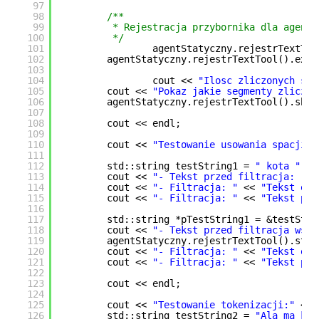
97
98
/**
99
* Rejestracja przybornika dla agenta
100
*/
101
agentStatyczny.rejestrTextToo
102
agentStatyczny.rejestrTextTool().extr
103
104
cout << 
"Ilosc zliczonych seg
105
cout << 
"Pokaz jakie segmenty zliczyl
106
agentStatyczny.rejestrTextTool().show
107
108
cout << endl;
109
110
cout << 
"Testowanie usowania spacji:"
111
112
std::string testString1 = 
" kota "
;
113
cout << 
"- Tekst przed filtracja: "
<
114
cout << 
"- Filtracja: "
<< 
"Tekst odf
115
cout << 
"- Filtracja: "
<< 
"Tekst pie
116
117
std::string *pTestString1 = &testStri
118
cout << 
"- Tekst przed filtracja wska
119
agentStatyczny.rejestrTextTool().stri
120
cout << 
"- Filtracja: "
<< 
"Tekst odf
121
cout << 
"- Filtracja: "
<< 
"Tekst pie
122
123
cout << endl;
124
125
cout << 
"Testowanie tokenizacji:"
<< 
126
std::string testString2 = 
"Ala ma kot