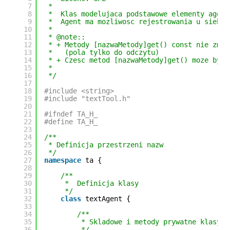
7
*
8
*  Klas modelujaca podstawowe elementy agent
9
*  Agent ma mozliwosc rejestrowania u siebie
10
*
11
* @note::
12
* + Metody [nazwaMetody]get() const nie zmie
13
*   (pola tylko do odczytu)
14
* + Czesc metod [nazwaMetody]get() moze byc 
15
*  
16
*/
17
18
#include <string>
19
#include "textTool.h"
20
21
#ifndef TA_H_
22
#define TA_H_
23
24
/**
25
* Definicja przestrzeni nazw
26
*/
27
namespace
ta {
28
29
/**
30
*  Definicja klasy
31
*/
32
class
textAgent {
33
34
/**
35
* Skladowe i metody prywatne klasy
36
*/