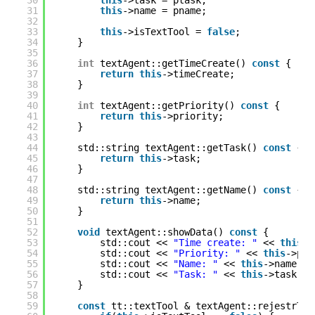
30
this
->task = ptask;
31
this
->name = pname;
32
33
this
->isTextTool = 
false
;
34
}
35
36
int
textAgent::getTimeCreate() 
const
{
37
return
this
->timeCreate;
38
}
39
40
int
textAgent::getPriority() 
const
{
41
return
this
->priority;
42
}
43
44
std::string textAgent::getTask() 
const
{
45
return
this
->task;
46
}
47
48
std::string textAgent::getName() 
const
{
49
return
this
->name;
50
}
51
52
void
textAgent::showData() 
const
{
53
std::cout << 
"Time create: "
<< 
this
->
54
std::cout << 
"Priority: "
<< 
this
->pri
55
std::cout << 
"Name: "
<< 
this
->name <<
56
std::cout << 
"Task: "
<< 
this
->task <<
57
}
58
59
const
tt::textTool & textAgent::rejestrTex