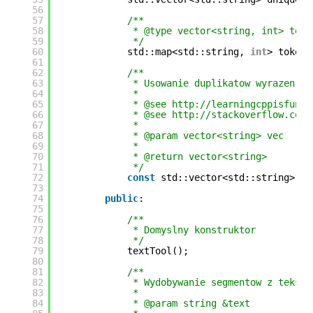
56
57
/**
58
* @type vector<string, int> toke
59
*/
60
std::map<std::string, 
int
> tokens
61
62
/**
63
* Usowanie duplikatow wyrazen z 
64
*
65
* @see http://learningcppisfun.b
66
* @see http://stackoverflow.com/
67
*
68
* @param vector<string> vec
69
*
70
* @return vector<string>
71
*/
72
const
std::vector<std::string> & 
73
74
public
:
75
76
/**
77
* Domyslny konstruktor
78
*/
79
textTool();
80
81
/**
82
* Wydobywanie segmentow z tekstu
83
*
84
* @param string &text