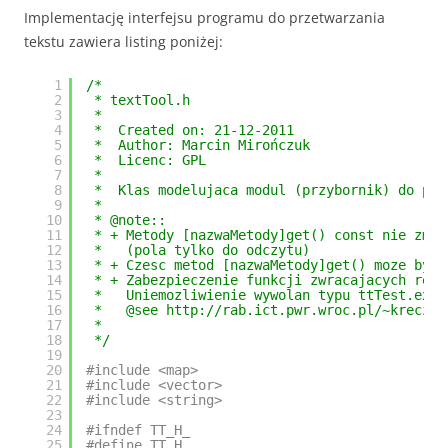
Implementację interfejsu programu do przetwarzania
tekstu zawiera listing poniżej:
1
/*
2
* textTool.h
3
*
4
*  Created on: 21-12-2011
5
*  Author: Marcin Mirończuk
6
*  Licenc: GPL
7
*
8
*  Klas modelujaca modul (przybornik) do prz
9
*
10
* @note::
11
* + Metody [nazwaMetody]get() const nie zmie
12
*   (pola tylko do odczytu)
13
* + Czesc metod [nazwaMetody]get() moze byc 
14
* + Zabezpieczenie funkcji zwracajacych refe
15
*   Uniemozliwienie wywolan typu ttTest.extr
16
*   @see http://rab.ict.pwr.wroc.pl/~kreczme
17
* 
18
*/
19
20
#include <map>
21
#include <vector>
22
#include <string>
23
24
#ifndef TT_H_
25
#define TT_H_