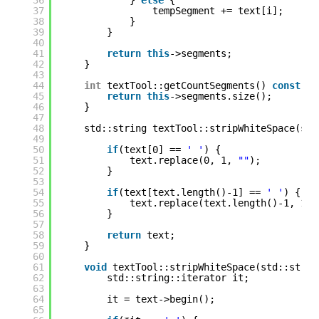
36
} 
else
{
37
tempSegment += text[i];
38
}
39
}
40
41
return
this
->segments;
42
}
43
44
int
textTool::getCountSegments() 
const
{
45
return
this
->segments.size();
46
}
47
48
std::string textTool::stripWhiteSpace(std
49
50
if
(text[0] == 
' '
) {
51
text.replace(0, 1, 
""
);
52
}
53
54
if
(text[text.length()-1] == 
' '
) {
55
text.replace(text.length()-1, 1, 
56
}
57
58
return
text;
59
}
60
61
void
textTool::stripWhiteSpace(std::strin
62
std::string::iterator it;
63
64
it = text->begin();
65