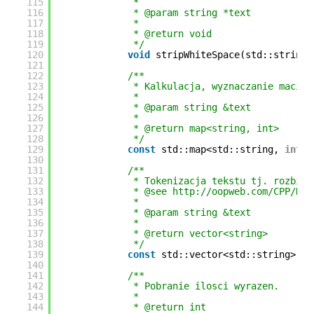
115
*
116
* @param string *text
117
*
118
* @return void
119
*/
120
void
stripWhiteSpace(std::string 
121
122
/**
123
* Kalkulacja, wyznaczanie macier
124
*
125
* @param string &text
126
*
127
* @return map<string, int>
128
*/
129
const
std::map<std::string, 
int
> 
130
131
/**
132
* Tokenizacja tekstu tj. rozbici
133
* @see http://oopweb.com/CPP/Doc
134
*
135
* @param string &text
136
*
137
* @return vector<string>
138
*/
139
const
std::vector<std::string> & 
140
141
/**
142
* Pobranie ilosci wyrazen.
143
*
144
* @return int