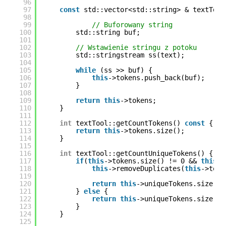
96
97
const
std::vector<std::string> & textTool
98
99
// Buforowany string
100
std::string buf;
101
102
// Wstawienie stringu z potoku
103
std::stringstream ss(text);
104
105
while
(ss >> buf) {
106
this
->tokens.push_back(buf);
107
}
108
109
return
this
->tokens;
110
}
111
112
int
textTool::getCountTokens() 
const
{
113
return
this
->tokens.size();
114
}
115
116
int
textTool::getCountUniqueTokens() {
117
if
(
this
->tokens.size() != 0 && 
this
->
118
this
->removeDuplicates(
this
->toke
119
120
return
this
->uniqueTokens.size();
121
} 
else
{
122
return
this
->uniqueTokens.size();
123
}
124
}
125