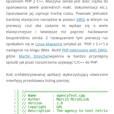
łączeniem PHP z C++. Maszyna zenda jest dość ciężka do
opanowania (wiele pośrednich makr, dokumentacji etc.).
Opanowanie jej zajmuje trochę czasu. Powstało jednakże
bardziej elastyczne narzędzie w postaci
SWIG
w którym na
pierwszy rzut oka zadanie to wydaje się o wiele
elastyczniejsze i łatwiejsze niż poprzez hackowanie
bezpośrednio zenda. Z rozwiązaniem tym pierwszy raz
spotkałem się w
Linux Magazine
(artykuł pt. “PHP z C++”)
a
następnie na blogu IBMa Build
PHP extensions with SWIG
,
gdzie
Martin Streicher
wyjaśnia w bardzo przystępny
sposób jak pisać rozszerzenia używając C/C++ do PHP.
Kod zrefaktoryzwoanej aplikacji wykorzystujący utworzone
interfejsy przedstawia listing poniżej:
1
//===========================================
2
// Name        : agencyText.cpp
3
// Author      : Marcin Mirończuk
4
// Version     : 1.0
5
// Copyright   : GPL
6
// Description : The agency to text retrive