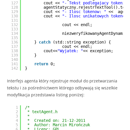
127
cout << 
"- Tekst podlegajacy tokeniza
128
agentStatyczny.rejestrTextTool().toke
129
cout << 
"- Ilosc tokenow: "
<<  agent
130
cout << 
"- Ilosc unikatowych tokenow:
131
132
cout << endl;
133
134
niezweryfikowanyAgentDynamicz
135
136
} 
catch
(std::string exception) {
137
cout << endl;
138
cout<<
"Wyjatek: "
<< exception;
139
}
140
141
return
0;
142
}
Interfejs agenta który rejestruje moduł do przetwarzania
tekstu i za pośrednictwem którego odbywają się wszelkie
modyfikacja przedstawia listing poniżej:
1
/*
2
* textAgent.h
3
*
4
*  Created on: 21-12-2011
5
*  Author: Marcin Mirończuk
6
*  Licenc: GPL