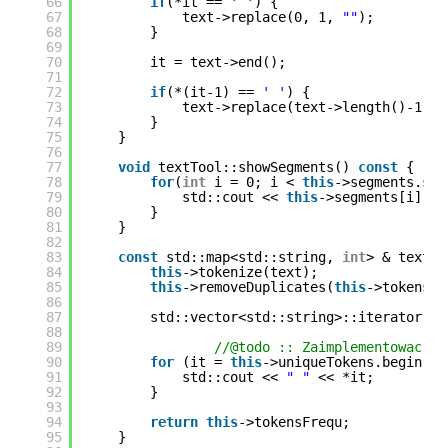
66
if
(*it == 
' '
) {
67
text->replace(0, 1, 
""
);
68
}
69
70
it = text->end();
71
72
if
(*(it-1) == 
' '
) {
73
text->replace(text->length()-1, 1
74
}
75
}
76
77
void
textTool::showSegments() 
const
{
78
for
(
int
i = 0; i < 
this
->segments.siz
79
std::cout << 
this
->segments[i] <<
80
}
81
}
82
83
const
std::map<std::string, 
int
> & textTo
84
this
->tokenize(text);
85
this
->removeDuplicates(
this
->tokens);
86
87
std::vector<std::string>::iterator it
88
89
//@todo :: Zaimplementowac al
90
for
(it = 
this
->uniqueTokens.begin();
91
std::cout << 
" "
<< *it;
92
}
93
94
return
this
->tokensFrequ;
95
}