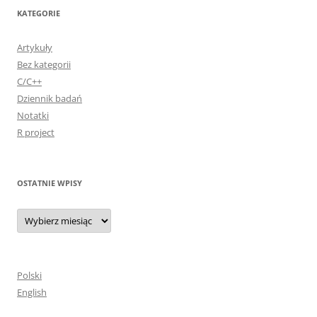
KATEGORIE
Artykuły
Bez kategorii
C/C++
Dziennik badań
Notatki
R project
OSTATNIE WPISY
Ostatnie
wpisy
Polski
English