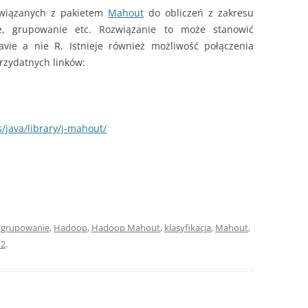
związanych z pakietem
Mahout
do obliczeń z zakresu
kacje, grupowanie etc. Rozwiązanie to może stanowić
avie a nie R. Istnieje również możliwość połączenia
przydatnych linków:
java/library/j-mahout/
y
grupowanie
,
Hadoop
,
Hadoop Mahout
,
klasyfikacja
,
Mahout
,
12
.