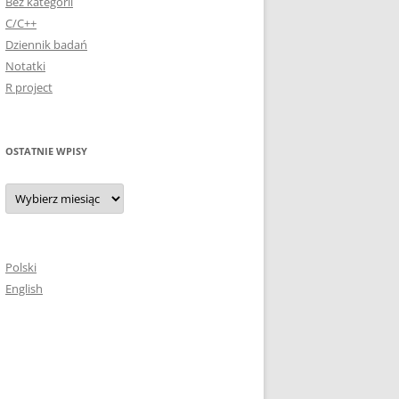
Bez kategorii
C/C++
Dziennik badań
Notatki
R project
OSTATNIE WPISY
Ostatnie
wpisy
Polski
English