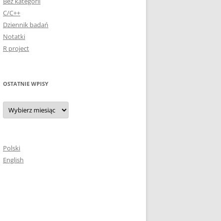
Bez kategorii
C/C++
Dziennik badań
Notatki
R project
OSTATNIE WPISY
Ostatnie
wpisy
Polski
English