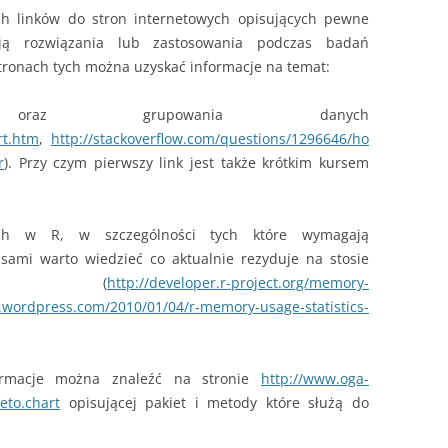
ch linków do stron internetowych opisujących pewne
ją rozwiązania lub zastosowania podczas badań
tronach tych można uzyskać informacje na temat:
raz grupowania danych
rt.htm
,
http://stackoverflow.com/questions/1296646/ho
r
). Przy czym pierwszy link jest także krótkim kursem
nych w R, w szczególności tych które wymagają
sami warto wiedzieć co aktualnie rezyduje na stosie
i (
http://developer.r-project.org/memory-
ly.wordpress.com/2010/01/04/r-memory-usage-statistics-
ormacje można znaleźć na stronie
http://www.oga-
eto.chart
opisującej pakiet i metody które służą do