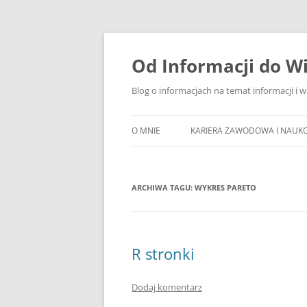
Przejdź
do
treści
Od Informacji do W
Blog o informacjach na temat informacji i 
O MNIE
KARIERA ZAWODOWA I NAUK
ARCHIWA TAGU:
WYKRES PARETO
R stronki
Dodaj komentarz