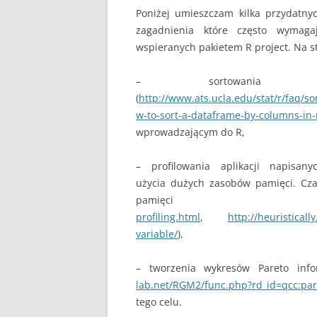
Poniżej umieszczam kilka przydatny
zagadnienia które często wymaga
wspieranych pakietem R project. Na s
– sortowania o
(
http://www.ats.ucla.edu/stat/r/faq/so
w-to-sort-a-dataframe-by-columns-in-
wprowadzającym do R,
– profilowania aplikacji napisa
użycia dużych zasobów pamięci. Cza
pamięc
profiling.html
,
http://heuristical
variable/
),
– tworzenia wykresów Pareto inf
lab.net/RGM2/func.php?rd_id=qcc:par
tego celu.