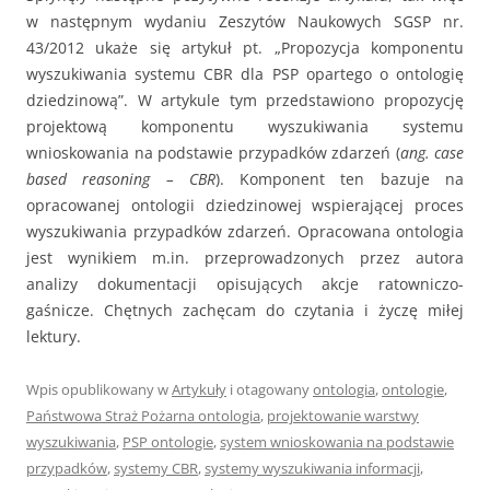
w następnym wydaniu Zeszytów Naukowych SGSP nr.
43/2012 ukaże się artykuł pt. „Propozycja komponentu
wyszukiwania systemu CBR dla PSP opartego o ontologię
dziedzinową”. W artykule tym przedstawiono propozycję
projektową komponentu wyszukiwania systemu
wnioskowania na podstawie przypadków zdarzeń (
ang. case
based reasoning – CBR
). Komponent ten bazuje na
opracowanej ontologii dziedzinowej wspierającej proces
wyszukiwania przypadków zdarzeń. Opracowana ontologia
jest wynikiem m.in. przeprowadzonych przez autora
analizy dokumentacji opisujących akcje ratowniczo-
gaśnicze. Chętnych zachęcam do czytania i życzę miłej
lektury.
Wpis opublikowany w
Artykuły
i otagowany
ontologia
,
ontologie
,
Państwowa Straż Pożarna ontologia
,
projektowanie warstwy
wyszukiwania
,
PSP ontologie
,
system wnioskowania na podstawie
przypadków
,
systemy CBR
,
systemy wyszukiwania informacji
,