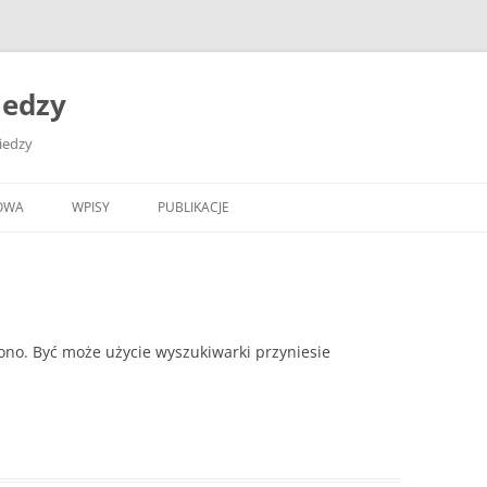
iedzy
wiedzy
OWA
WPISY
PUBLIKACJE
ono. Być może użycie wyszukiwarki przyniesie