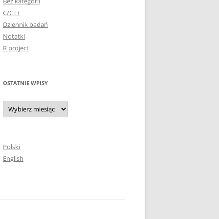
Bez kategorii
C/C++
Dziennik badań
Notatki
R project
OSTATNIE WPISY
Ostatnie
wpisy
Polski
English