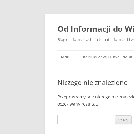
Przejdź
do
treści
Od Informacji do W
Blog o informacjach na temat informacji i 
O MNIE
KARIERA ZAWODOWA I NAUK
Niczego nie znaleziono
Przepraszamy, ale niczego nie znalezi
oczekiwany rezultat.
Szukaj: