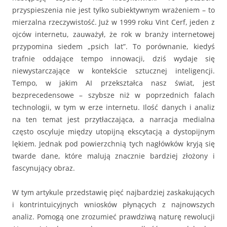
przyspieszenia nie jest tylko subiektywnym wrażeniem – to
mierzalna rzeczywistość. Już w 1999 roku Vint Cerf, jeden z
ojców internetu, zauważył, że rok w branży internetowej
przypomina siedem „psich lat”. To porównanie, kiedyś
trafnie oddające tempo innowacji, dziś wydaje się
niewystarczające w kontekście sztucznej inteligencji.
Tempo, w jakim AI przekształca nasz świat, jest
bezprecedensowe – szybsze niż w poprzednich falach
technologii, w tym w erze internetu. Ilość danych i analiz
na ten temat jest przytłaczająca, a narracja medialna
często oscyluje między utopijną ekscytacją a dystopijnym
lękiem. Jednak pod powierzchnią tych nagłówków kryją się
twarde dane, które malują znacznie bardziej złożony i
fascynujący obraz.
W tym artykule przedstawię pięć najbardziej zaskakujących
i kontrintuicyjnych wniosków płynących z najnowszych
analiz. Pomogą one zrozumieć prawdziwą naturę rewolucji