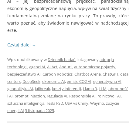
AI – jej bezprecedensową prędkość, paradoksalną
ekonomię, geopolityczne napięcia, wpływ na świat fizyczny i
fundamentalną zmianę na rynku pracy. To prawdy, które
warto poznać, aby świadomie nawigować w nadchodzącej
erze.
Czytaj dalej
→
Wpis opublikowany w
Dziennik badań
i otagowany
adopcja
technologii
,
agenci AI
,
AI Act
,
Anduril
,
autonomiczne pojazdy
,
bezpieczeństwo AI
,
Carbon Robotics
,
Chatbot Arena
,
ChatGPT
,
data
centers
,
DeepSeek
,
ekonomia AI
,
emisje CO2 AI
,
generatywna AI
,
geopolityka AI
,
jailbreak
,
koszty inferencji
,
Llama 3
,
LLM
,
obronność
i AI
,
prompt injection
,
regulacje AI
,
Responsible AI
,
rolnictwo i AI
,
sztuczna inteligencja
,
Tesla FSD
,
USA vs Chiny
,
Waymo
,
zużycie
energii AI
3 listopada 2025
.