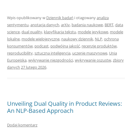
Wpis opublikowany w
Dziennik badań
i otagowany
analiza
sentymentu
,
anotacja danych
,
arXiv
,
badania naukowe
,
BERT
,
data
science
,
dual quality
,
klasyfikacja tekstu
,
modele językowe
,
modele
lokalne
,
modele wielojęzyczne
,
naukowy dziennik
,
NLP
,
ochrona
konsumentów
,
podcast
,
podwójna jakość
,
recenzje produktów
,
reproducibility
,
sztuczna inteligencja
,
uczenie maszynowe
,
Unia
Europejska
,
wykrywanie niezgodności
,
wykrywanie oszustw
,
zbiory
danych
27 lutego 2026
.
Unveiling Dual Quality in Product Reviews:
An NLP-Based Approach
Dodaj komentarz