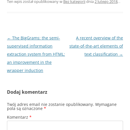
Ten wpis został opublikowany w
Bez kategorii
dnia
2 lutego 2018
,
.
Nawigacja
←
The BigGrams: the semi-
A recent overview of the
wpisu
supervised information
state-of-the-art elements of
extraction system from HTML:
text classification
→
an improvement in the
wrapper induction
Dodaj komentarz
Twój adres email nie zostanie opublikowany.
Wymagane
pola są oznaczone
*
Komentarz
*