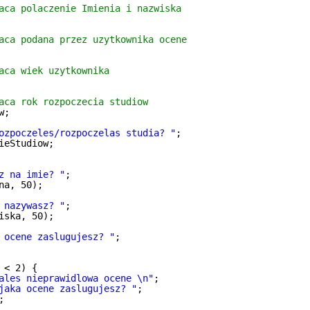
aca polaczenie Imienia i nazwiska
aca podana przez uzytkownika ocene
aca wiek uzytkownika
aca rok rozpoczecia studiow
w;
ozpoczeles/rozpoczelas studia? "
;
ieStudiow;
z na imie? "
;
na, 50);
 nazywasz? "
;
iska, 50);
 ocene zaslugujesz? "
;
 < 2) {
ales nieprawidlowa ocene \n"
;
jaka ocene zaslugujesz? "
;
;