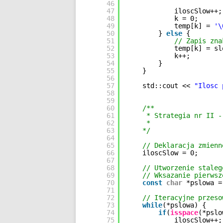
46
47
iloscSlow++;
48
k = 0;
49
temp[k] = 
'\
50
} 
else
{
51
// Zapis zna
52
temp[k] = sl
53
k++;
54
}
55
}
56
57
std::cout << 
"Ilosc 
58
59
60
/**
61
* Strategia nr II -
62
*
63
*/
64
65
// Deklaracja zmienn
66
iloscSlow = 0;
67
68
// Utworzenie staleg
69
// Wksazanie pierwsz
70
const
char
*pslowa =
71
72
// Iteracyjne przeso
73
while
(*pslowa) {
74
if
(
isspace
(*pslo
75
iloscSlow++;