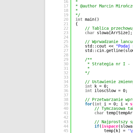
16
*
17
* @author Marcin Mirończ
18
*
19
*/
20
int
main()
21
{
22
// Tablica przechowu
23
char
slowa[ArrSize];
24
25
// Wprwadzanie lancu
26
std::cout << 
"Podaj 
27
std::cin.getline(slo
28
29
/**
30
* Strategia nr I - 
31
*
32
*/
33
34
// Ustawienie zmienn
35
int
k = 0;
36
int
iloscSlow = 0;
37
38
// Przetwarzanie wpr
39
for
(
int
i = 0; i < 
s
40
// Tymczasowa ta
41
char
temp[tempAr
42
43
// Najprostszy s
44
if
(
isspace
(slowa
45
temp[k] = 
'\