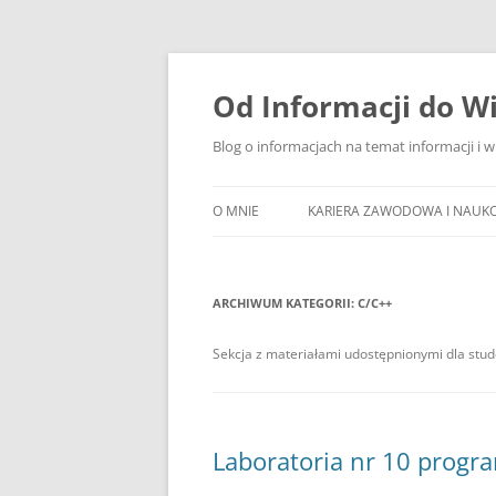
Przejdź
do
treści
Od Informacji do W
Blog o informacjach na temat informacji i 
O MNIE
KARIERA ZAWODOWA I NAUK
ARCHIWUM KATEGORII:
C/C++
Sekcja z materiałami udostępnionymi dla st
Laboratoria nr 10 progr