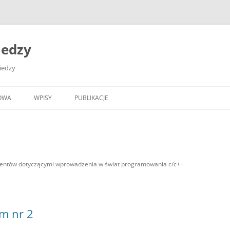
iedzy
wiedzy
OWA
WPISY
PUBLIKACJE
udentów dotyczącymi wprowadzenia w świat programowania c/c++
am nr 2