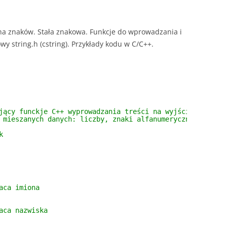
cha znaków. Stała znakowa. Funkcje do wprowadzania i
 string.h (cstring). Przykłady kodu w C/C++.
jący funckje C++ wyprowadzania treści na wyjście konsoli
 mieszanych danych: liczby, znaki alfanumeryczne, lancuc
k
aca imiona
aca nazwiska