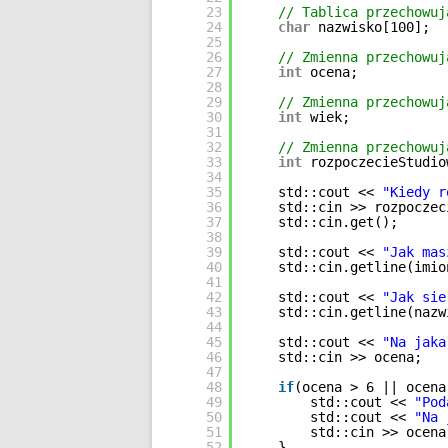
23
// Tablica przechowuj
24
char
nazwisko[100];
25
26
// Zmienna przechowuj
27
int
ocena;
28
29
// Zmienna przechowuj
30
int
wiek;
31
32
// Zmienna przechowuj
33
int
rozpoczecieStudio
34
35
std::cout << 
"Kiedy r
36
std::cin >> rozpoczec
37
std::cin.get();
38
39
std::cout << 
"Jak mas
40
std::cin.getline(imio
41
42
std::cout << 
"Jak sie
43
std::cin.getline(nazw
44
45
std::cout << 
"Na jaka
46
std::cin >> ocena;
47
48
if
(ocena > 6 || ocena
49
std::cout << 
"Pod
50
std::cout << 
"Na 
51
std::cin >> ocena
52
}