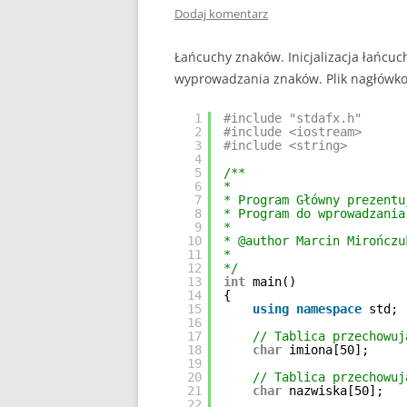
Dodaj komentarz
Łańcuchy znaków. Inicjalizacja łańcu
wyprowadzania znaków. Plik nagłówkowy
1
#include "stdafx.h"
2
#include <iostream>
3
#include <string>
4
5
/**
6
*
7
* Program Główny prezentu
8
* Program do wprowadzania
9
*
10
* @author Marcin Mirończu
11
*
12
*/
13
int
main()
14
{
15
using
namespace
std;
16
17
// Tablica przechowuj
18
char
imiona[50];
19
20
// Tablica przechowuj
21
char
nazwiska[50];
22