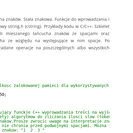
cha znaków. Stała znakowa. Funkcje do wprowadzania i
y string.h (cstring). Przykłady kodu w C/C++. Szkielet
li mieszanego łańcucha znaków ze spacjami oraz
cha ze względu na występujące w nim spacje. Po
adane operacje na poszczególnych albo wszystkich
lkosc zalokowanej pamieci dla wykorzystywanych tablic
50;
ujący funckje C++ wyprowadzania treści na wyjście konsol
ety) algorytmow do zliczania ilosci slow (tokenow) w pod
nakow.Prosze zwrocic uwage na interpretacje znaku spacji
 nie chronia przed podwojnymi spacjami. Mozna to wykryc 
 znakow: "1  2  3 "