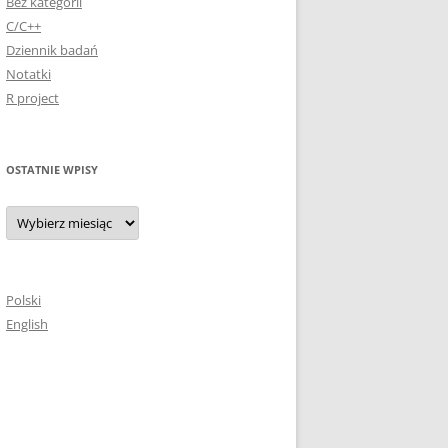
Bez kategorii
C/C++
Dziennik badań
Notatki
R project
OSTATNIE WPISY
Ostatnie
wpisy
Polski
English
i.
anym przez
. Algorytmy
poprzez wprowadzenie