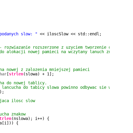
podanych slow: "
<< iloscSlow << std::endl;
- rozwiazanie rozszerzone z uzyciem tworzenie dynamiczne
do alokacji nowej pamieci na wczytany lanuch znakow. Wer
na nowej z zalozenia mniejszej pamieci
har
[
strlen
(slowa) + 1];
ha do nowej tablicy. 
 lancucha do tabicy slowa powinno odbywac sie w fukcji. 
);
jaca ilosc slow
ucha znakow
trlen
(nslowa); i++) {
a[i])) {