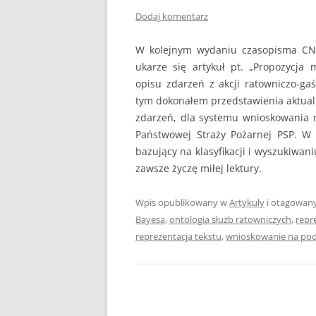
Dodaj komentarz
W kolejnym wydaniu czasopisma CNB
ukarze się artykuł pt. „Propozycja
opisu zdarzeń z akcji ratowniczo-ga
tym dokonałem przedstawienia aktualn
zdarzeń, dla systemu wnioskowania 
Państwowej Straży Pożarnej PSP. W
bazujący na klasyfikacji i wyszukiwa
zawsze życzę miłej lektury.
Wpis opublikowany w
Artykuły
i otagowan
Bayesa
,
ontologia służb ratowniczych
,
repr
reprezentacja tekstu
,
wnioskowanie na po