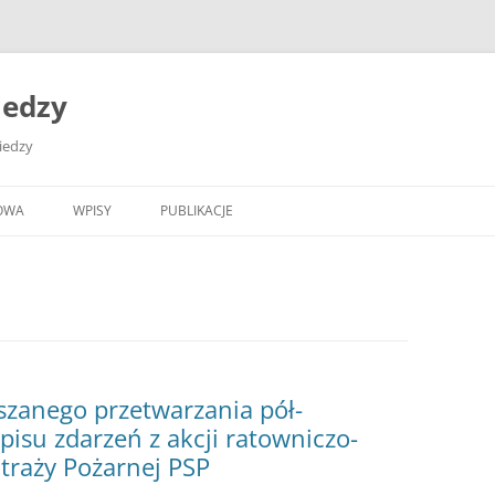
iedzy
wiedzy
OWA
WPISY
PUBLIKACJE
szanego przetwarzania pół-
isu zdarzeń z akcji ratowniczo-
traży Pożarnej PSP