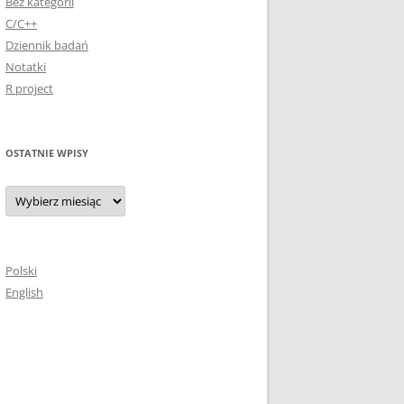
Bez kategorii
C/C++
Dziennik badań
Notatki
R project
OSTATNIE WPISY
Ostatnie
wpisy
Polski
English