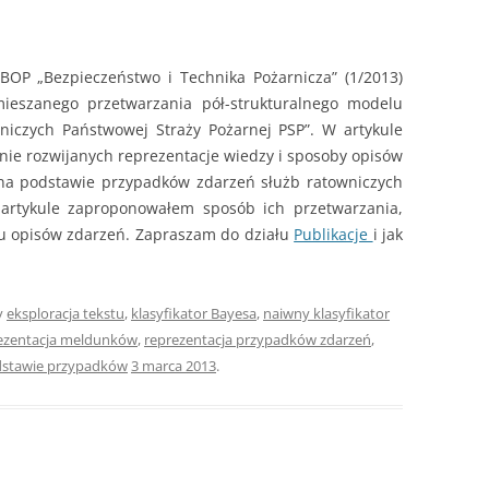
OP „Bezpieczeństwo i Technika Pożarnicza” (1/2013)
 mieszanego przetwarzania pół-strukturalnego modelu
śniczych Państwowej Straży Pożarnej PSP”. W artykule
ie rozwijanych reprezentacje wiedzy i sposoby opisów
na podstawie przypadków zdarzeń służb ratowniczych
 artykule zaproponowałem sposób ich przetwarzania,
niu opisów zdarzeń. Zapraszam do działu
Publikacje
i jak
y
eksploracja tekstu
,
klasyfikator Bayesa
,
naiwny klasyfikator
ezentacja meldunków
,
reprezentacja przypadków zdarzeń
,
dstawie przypadków
3 marca 2013
.