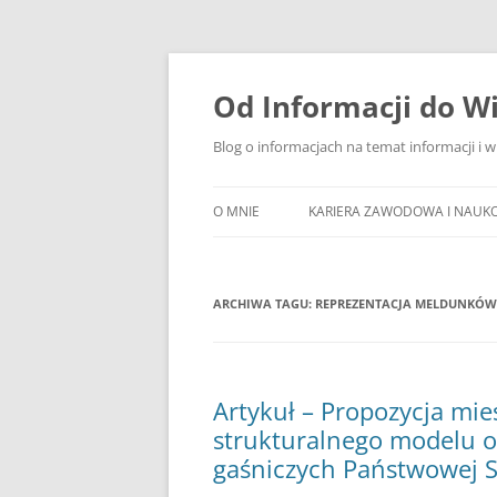
Przejdź
do
treści
Od Informacji do W
Blog o informacjach na temat informacji i 
O MNIE
KARIERA ZAWODOWA I NAUK
ARCHIWA TAGU:
REPREZENTACJA MELDUNKÓW
Artykuł – Propozycja mie
strukturalnego modelu op
gaśniczych Państwowej S