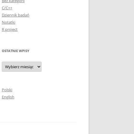
Bez kategorii
C/C++
Dziennik badań
Notatki
R project
OSTATNIE WPISY
Ostatnie
wpisy
Polski
English