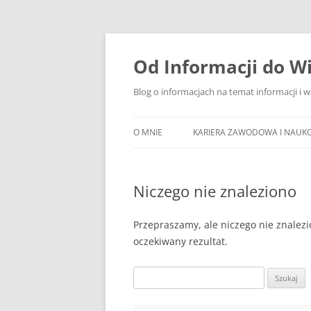
Przejdź
do
treści
Od Informacji do W
Blog o informacjach na temat informacji i 
O MNIE
KARIERA ZAWODOWA I NAUK
Niczego nie znaleziono
Przepraszamy, ale niczego nie znalezi
oczekiwany rezultat.
Szukaj: