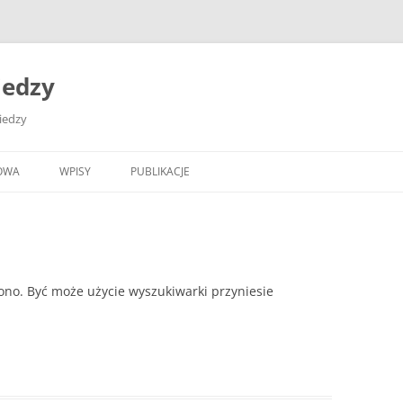
iedzy
wiedzy
OWA
WPISY
PUBLIKACJE
ono. Być może użycie wyszukiwarki przyniesie